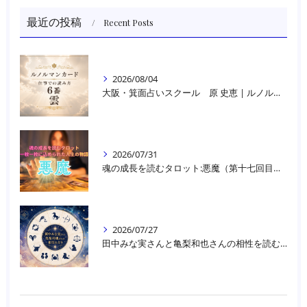
最近の投稿
Recent Posts
2026/08/04
大阪・箕面占いスクール 原 史恵 | ルノルマンカード読み方のコツ「雲」 仕事をテーマに占った場合
2026/07/31
魂の成長を読むタロット:悪魔（第十七回目）｜大阪・箕面占いスクールラブアンドライト
2026/07/27
田中みな実さんと亀梨和也さんの相性を読む｜大阪・箕面占いスクールラブアンドライト