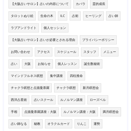
【大阪占いサロン】占いの内容について
カバラ
霊的成長
タロットぬり絵
生命の木
ILC
占術
ヒーリング
占い師
ラブアンドライト
個人セッション
【大阪占いサロン】占いが必要とされる理由
プライバシーポリシー
お問い合わせ
アクセス
スケジュール
スタッフ
メニュー
占い
大阪
お知らせ
個人レッスン
誕生数秘術
マインドフルネス瞑想
集中講座
四柱推命
チャクラ瞑想と点描曼荼羅
チャクラ瞑想
新月瞑想会
西洋占星術
占いスクール
ルノルマン講座
ローズベル
手相
点描曼荼羅講座：大阪
ルノルマン講座：大阪
満月瞑想会
占い師なる
秘教
オラクルカード
りんこ
運勢