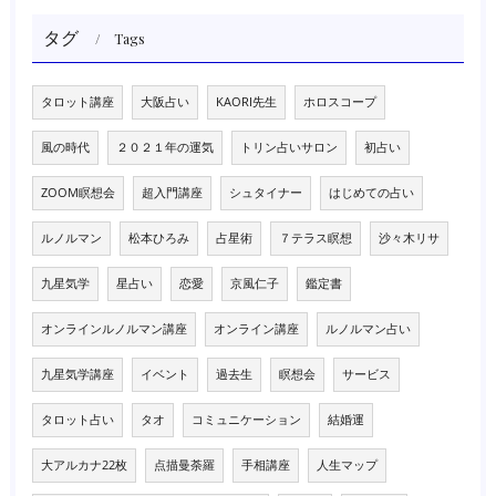
タグ
Tags
タロット講座
大阪占い
KAORI先生
ホロスコープ
風の時代
２０２１年の運気
トリン占いサロン
初占い
ZOOM瞑想会
超入門講座
シュタイナー
はじめての占い
ルノルマン
松本ひろみ
占星術
７テラス瞑想
沙々木リサ
九星気学
星占い
恋愛
京風仁子
鑑定書
オンラインルノルマン講座
オンライン講座
ルノルマン占い
九星気学講座
イベント
過去生
瞑想会
サービス
タロット占い
タオ
コミュニケーション
結婚運
大アルカナ22枚
点描曼荼羅
手相講座
人生マップ