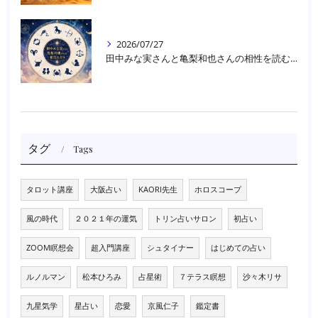
2026/07/27
田中みな実さんと亀梨和也さんの相性を読む｜大阪・箕面占いスクールラブアンドライト
タグ
Tags
タロット講座
大阪占い
KAORI先生
ホロスコープ
風の時代
２０２１年の運気
トリン占いサロン
初占い
ZOOM瞑想会
超入門講座
シュタイナー
はじめての占い
ルノルマン
松本ひろみ
占星術
７テラス瞑想
沙々木リサ
九星気学
星占い
恋愛
京風仁子
鑑定書