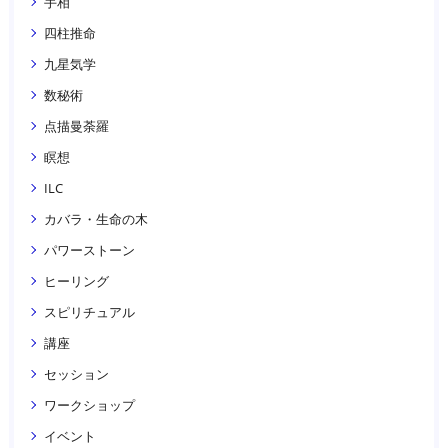
手相
四柱推命
九星気学
数秘術
点描曼荼羅
瞑想
ILC
カバラ・生命の木
パワーストーン
ヒーリング
スピリチュアル
講座
セッション
ワークショップ
イベント