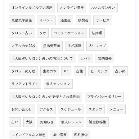
オンラインルノルマン講座
オンライン講座
ルノルマン占い
九星気学講座
イベント
過去生
瞑想会
サービス
タロット占い
タオ
コミュニケーション
結婚運
大アルカナ22枚
点描曼荼羅
手相講座
人生マップ
【大阪占いサロン】占いの内容について
カバラ
霊的成長
タロットぬり絵
生命の木
ILC
占術
ヒーリング
占い師
ラブアンドライト
個人セッション
【大阪占いサロン】占いが必要とされる理由
プライバシーポリシー
お問い合わせ
アクセス
スケジュール
スタッフ
メニュー
占い
大阪
お知らせ
個人レッスン
誕生数秘術
マインドフルネス瞑想
集中講座
四柱推命