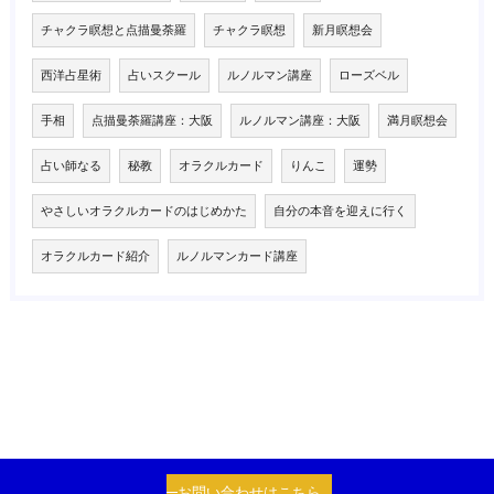
チャクラ瞑想と点描曼荼羅
チャクラ瞑想
新月瞑想会
西洋占星術
占いスクール
ルノルマン講座
ローズベル
手相
点描曼荼羅講座：大阪
ルノルマン講座：大阪
満月瞑想会
占い師なる
秘教
オラクルカード
りんこ
運勢
やさしいオラクルカードのはじめかた
自分の本音を迎えに行く
オラクルカード紹介
ルノルマンカード講座
お問い合わせはこちら