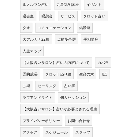
ルノルマン占い
九星気学講座
イベント
過去生
瞑想会
サービス
タロット占い
タオ
コミュニケーション
結婚運
大アルカナ22枚
点描曼荼羅
手相講座
人生マップ
【大阪占いサロン】占いの内容について
カバラ
霊的成長
タロットぬり絵
生命の木
ILC
占術
ヒーリング
占い師
ラブアンドライト
個人セッション
【大阪占いサロン】占いが必要とされる理由
プライバシーポリシー
お問い合わせ
アクセス
スケジュール
スタッフ