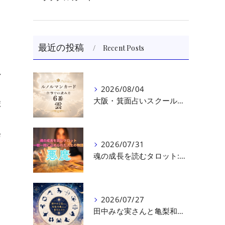
最近の投稿
Recent Posts
。
れ
2026/08/04
大阪・箕面占いスクール 原 史恵 | ルノルマンカード読み方のコツ「雲」 仕事をテーマに占った場合
ポ
与
2026/07/31
魂の成長を読むタロット:悪魔（第十七回目）｜大阪・箕面占いスクールラブアンドライト
2026/07/27
田中みな実さんと亀梨和也さんの相性を読む｜大阪・箕面占いスクールラブアンドライト