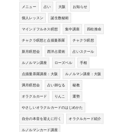
メニュー
占い
大阪
お知らせ
個人レッスン
誕生数秘術
マインドフルネス瞑想
集中講座
四柱推命
チャクラ瞑想と点描曼荼羅
チャクラ瞑想
新月瞑想会
西洋占星術
占いスクール
ルノルマン講座
ローズベル
手相
点描曼荼羅講座：大阪
ルノルマン講座：大阪
満月瞑想会
占い師なる
秘教
オラクルカード
りんこ
運勢
やさしいオラクルカードのはじめかた
自分の本音を迎えに行く
オラクルカード紹介
ルノルマンカード講座