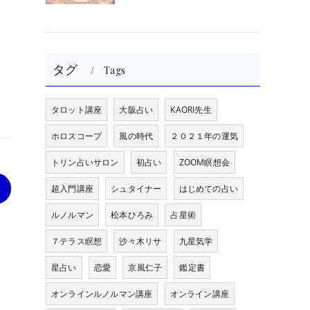
タグ
Tags
タロット講座
大阪占い
KAORI先生
ホロスコープ
風の時代
２０２１年の運気
トリン占いサロン
初占い
ZOOM瞑想会
>
超入門講座
シュタイナー
はじめての占い
ルノルマン
松本ひろみ
占星術
７テラス瞑想
沙々木リサ
九星気学
星占い
恋愛
京風仁子
鑑定書
オンラインルノルマン講座
オンライン講座