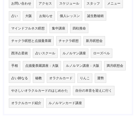
お問い合わせ
アクセス
スケジュール
スタッフ
メニュー
占い
大阪
お知らせ
個人レッスン
誕生数秘術
マインドフルネス瞑想
集中講座
四柱推命
チャクラ瞑想と点描曼荼羅
チャクラ瞑想
新月瞑想会
西洋占星術
占いスクール
ルノルマン講座
ローズベル
手相
点描曼荼羅講座：大阪
ルノルマン講座：大阪
満月瞑想会
占い師なる
秘教
オラクルカード
りんこ
運勢
やさしいオラクルカードのはじめかた
自分の本音を迎えに行く
オラクルカード紹介
ルノルマンカード講座