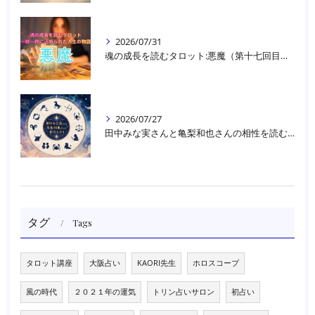
2026/07/31
魂の成長を読むタロット:悪魔（第十七回目）｜大阪・箕面占いスクールラブアンドライト
2026/07/27
田中みな実さんと亀梨和也さんの相性を読む｜大阪・箕面占いスクールラブアンドライト
タグ
Tags
タロット講座
大阪占い
KAORI先生
ホロスコープ
風の時代
２０２１年の運気
トリン占いサロン
初占い