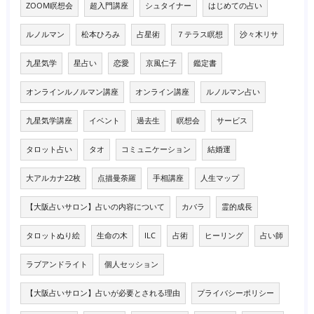
ZOOM瞑想会
超入門講座
シュタイナー
はじめての占い
ルノルマン
松本ひろみ
占星術
７テラス瞑想
沙々木リサ
九星気学
星占い
恋愛
京風仁子
鑑定書
オンラインルノルマン講座
オンライン講座
ルノルマン占い
九星気学講座
イベント
過去生
瞑想会
サービス
タロット占い
タオ
コミュニケーション
結婚運
大アルカナ22枚
点描曼荼羅
手相講座
人生マップ
【大阪占いサロン】占いの内容について
カバラ
霊的成長
タロットぬり絵
生命の木
ILC
占術
ヒーリング
占い師
ラブアンドライト
個人セッション
【大阪占いサロン】占いが必要とされる理由
プライバシーポリシー