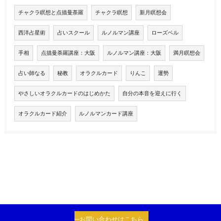
チャクラ瞑想と点描曼荼羅
チャクラ瞑想
新月瞑想会
西洋占星術
占いスクール
ルノルマン講座
ローズベル
手相
点描曼荼羅講座：大阪
ルノルマン講座：大阪
満月瞑想会
占い師なる
秘教
オラクルカード
りんこ
運勢
やさしいオラクルカードのはじめかた
自分の本音を迎えに行く
オラクルカード紹介
ルノルマンカード講座
お問い合わせはこちら