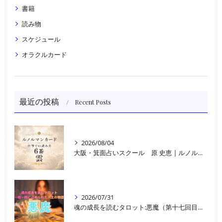
書籍
読み物
スケジュール
オラクルカード
最近の投稿
Recent Posts
2026/08/04
大阪・箕面占いスクール 原 史恵 | ルノルマンカード読み方のコツ「雲」 仕事をテーマに占った場合
2026/07/31
魂の成長を読むタロット:悪魔（第十七回目）｜大阪・箕面占いスクールラブアンドライト