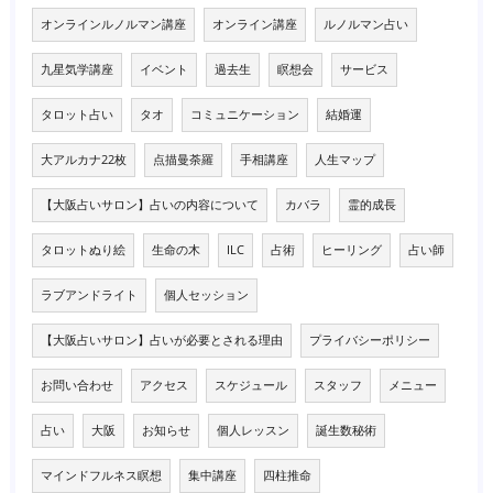
オンラインルノルマン講座
オンライン講座
ルノルマン占い
九星気学講座
イベント
過去生
瞑想会
サービス
タロット占い
タオ
コミュニケーション
結婚運
大アルカナ22枚
点描曼荼羅
手相講座
人生マップ
【大阪占いサロン】占いの内容について
カバラ
霊的成長
タロットぬり絵
生命の木
ILC
占術
ヒーリング
占い師
ラブアンドライト
個人セッション
【大阪占いサロン】占いが必要とされる理由
プライバシーポリシー
お問い合わせ
アクセス
スケジュール
スタッフ
メニュー
占い
大阪
お知らせ
個人レッスン
誕生数秘術
マインドフルネス瞑想
集中講座
四柱推命