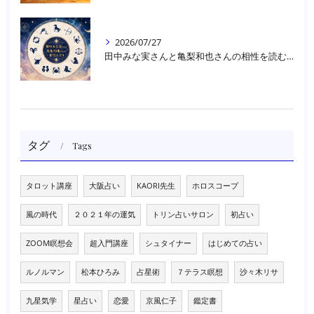
2026/07/27
田中みな実さんと亀梨和也さんの相性を読む｜大阪・箕面占いスクールラブアンドライト
タグ
Tags
タロット講座
大阪占い
KAORI先生
ホロスコープ
風の時代
２０２１年の運気
トリン占いサロン
初占い
ZOOM瞑想会
超入門講座
シュタイナー
はじめての占い
ルノルマン
松本ひろみ
占星術
７テラス瞑想
沙々木リサ
九星気学
星占い
恋愛
京風仁子
鑑定書