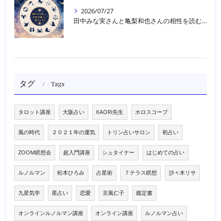
2026/07/27
田中みな実さんと亀梨和也さんの相性を読む｜大阪・箕面占いスクールラブアンドライト
タグ
Tags
タロット講座
大阪占い
KAORI先生
ホロスコープ
風の時代
２０２１年の運気
トリン占いサロン
初占い
ZOOM瞑想会
超入門講座
シュタイナー
はじめての占い
ルノルマン
松本ひろみ
占星術
７テラス瞑想
沙々木リサ
九星気学
星占い
恋愛
京風仁子
鑑定書
オンラインルノルマン講座
オンライン講座
ルノルマン占い