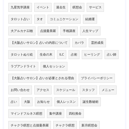
九星気学講座
イベント
過去生
瞑想会
サービス
タロット占い
タオ
コミュニケーション
結婚運
大アルカナ22枚
点描曼荼羅
手相講座
人生マップ
【大阪占いサロン】占いの内容について
カバラ
霊的成長
タロットぬり絵
生命の木
ILC
占術
ヒーリング
占い師
ラブアンドライト
個人セッション
【大阪占いサロン】占いが必要とされる理由
プライバシーポリシー
お問い合わせ
アクセス
スケジュール
スタッフ
メニュー
占い
大阪
お知らせ
個人レッスン
誕生数秘術
マインドフルネス瞑想
集中講座
四柱推命
チャクラ瞑想と点描曼荼羅
チャクラ瞑想
新月瞑想会