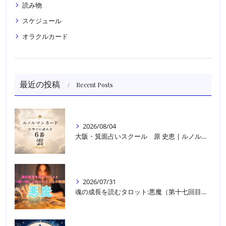
読み物
スケジュール
オラクルカード
最近の投稿
Recent Posts
2026/08/04
大阪・箕面占いスクール 原 史恵 | ルノルマンカード読み方のコツ「雲」 仕事をテーマに占った場合
2026/07/31
魂の成長を読むタロット:悪魔（第十七回目）｜大阪・箕面占いスクールラブアンドライト