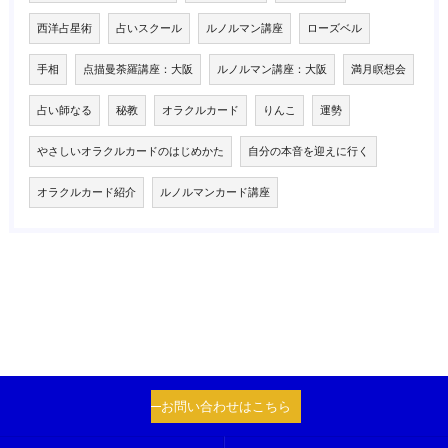
西洋占星術
占いスクール
ルノルマン講座
ローズベル
手相
点描曼荼羅講座：大阪
ルノルマン講座：大阪
満月瞑想会
占い師なる
秘教
オラクルカード
りんこ
運勢
やさしいオラクルカードのはじめかた
自分の本音を迎えに行く
オラクルカード紹介
ルノルマンカード講座
お問い合わせはこちら