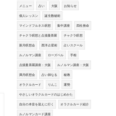
メニュー
占い
大阪
お知らせ
個人レッスン
誕生数秘術
マインドフルネス瞑想
集中講座
四柱推命
チャクラ瞑想と点描曼荼羅
チャクラ瞑想
新月瞑想会
西洋占星術
占いスクール
ルノルマン講座
ローズベル
手相
点描曼荼羅講座：大阪
ルノルマン講座：大阪
満月瞑想会
占い師なる
秘教
オラクルカード
りんこ
運勢
やさしいオラクルカードのはじめかた
自分の本音を迎えに行く
オラクルカード紹介
ルノルマンカード講座