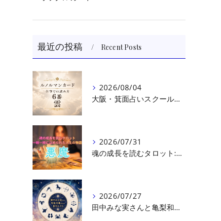
最近の投稿
Recent Posts
2026/08/04
大阪・箕面占いスクール 原 史恵 | ルノルマンカード読み方のコツ「雲」 仕事をテーマに占った場合
2026/07/31
魂の成長を読むタロット:悪魔（第十七回目）｜大阪・箕面占いスクールラブアンドライト
。
2026/07/27
田中みな実さんと亀梨和也さんの相性を読む｜大阪・箕面占いスクールラブアンドライト