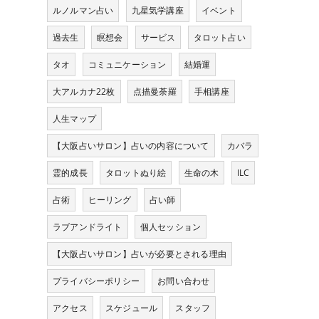
ルノルマン占い
九星気学講座
イベント
過去生
瞑想会
サービス
タロット占い
タオ
コミュニケーション
結婚運
大アルカナ22枚
点描曼荼羅
手相講座
人生マップ
【大阪占いサロン】占いの内容について
カバラ
霊的成長
タロットぬり絵
生命の木
ILC
占術
ヒーリング
占い師
ラブアンドライト
個人セッション
【大阪占いサロン】占いが必要とされる理由
プライバシーポリシー
お問い合わせ
アクセス
スケジュール
スタッフ