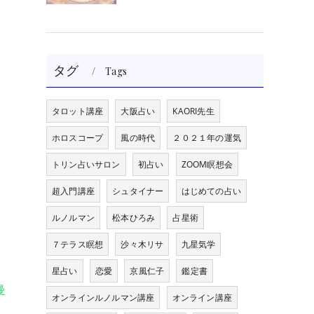
タグ
Tags
タロット講座
大阪占い
KAORI先生
ホロスコープ
風の時代
２０２１年の運気
トリン占いサロン
初占い
ZOOM瞑想会
超入門講座
シュタイナー
はじめての占い
ルノルマン
松本ひろみ
占星術
７テラス瞑想
沙々木リサ
九星気学
星占い
恋愛
京風仁子
鑑定書
曼
オンラインルノルマン講座
オンライン講座