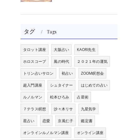
タグ
Tags
タロット講座
大阪占い
KAORI先生
ホロスコープ
風の時代
２０２１年の運気
トリン占いサロン
初占い
ZOOM瞑想会
超入門講座
シュタイナー
はじめての占い
ルノルマン
松本ひろみ
占星術
７テラス瞑想
沙々木リサ
九星気学
星占い
恋愛
京風仁子
鑑定書
オンラインルノルマン講座
オンライン講座