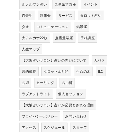
ルノルマン占い
九星気学講座
イベント
過去生
瞑想会
サービス
タロット占い
タオ
コミュニケーション
結婚運
大アルカナ22枚
点描曼荼羅
手相講座
人生マップ
【大阪占いサロン】占いの内容について
カバラ
霊的成長
タロットぬり絵
生命の木
ILC
占術
ヒーリング
占い師
ラブアンドライト
個人セッション
【大阪占いサロン】占いが必要とされる理由
プライバシーポリシー
お問い合わせ
アクセス
スケジュール
スタッフ