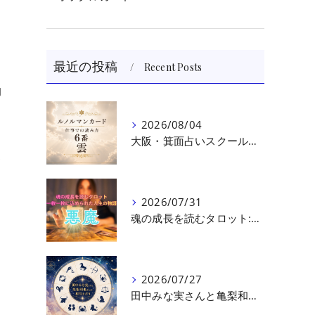
最近の投稿
Recent Posts
、
的
2026/08/04
大阪・箕面占いスクール 原 史恵 | ルノルマンカード読み方のコツ「雲」 仕事をテーマに占った場合
て
2026/07/31
魂の成長を読むタロット:悪魔（第十七回目）｜大阪・箕面占いスクールラブアンドライト
2026/07/27
田中みな実さんと亀梨和也さんの相性を読む｜大阪・箕面占いスクールラブアンドライト