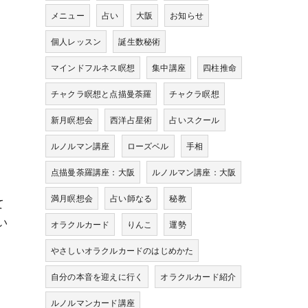
メニュー
占い
大阪
お知らせ
個人レッスン
誕生数秘術
マインドフルネス瞑想
集中講座
四柱推命
チャクラ瞑想と点描曼荼羅
チャクラ瞑想
新月瞑想会
西洋占星術
占いスクール
。
ルノルマン講座
ローズベル
手相
点描曼荼羅講座：大阪
ルノルマン講座：大阪
満月瞑想会
占い師なる
秘教
て
い
オラクルカード
りんこ
運勢
やさしいオラクルカードのはじめかた
自分の本音を迎えに行く
オラクルカード紹介
ルノルマンカード講座