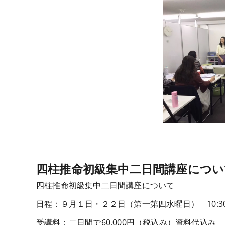
四柱推命初級集中二日間講座につい
四柱推命初級集中二日間講座について
日程：９月１日・２２日（第一第四水曜日） 10:30～
受講料：二日間で60,000円（税込み）資料代込み