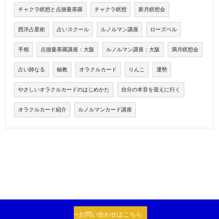
チャクラ瞑想と点描曼荼羅
チャクラ瞑想
新月瞑想会
西洋占星術
占いスクール
ルノルマン講座
ローズベル
手相
点描曼荼羅講座：大阪
ルノルマン講座：大阪
満月瞑想会
占い師なる
秘教
オラクルカード
りんこ
運勢
やさしいオラクルカードのはじめかた
自分の本音を迎えに行く
オラクルカード紹介
ルノルマンカード講座
お問い合わせはこちら