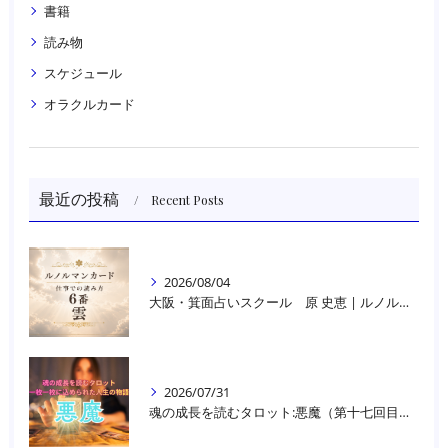
書籍
読み物
スケジュール
オラクルカード
最近の投稿
Recent Posts
2026/08/04
大阪・箕面占いスクール 原 史恵 | ルノルマンカード読み方のコツ「雲」 仕事をテーマに占った場合
2026/07/31
魂の成長を読むタロット:悪魔（第十七回目）｜大阪・箕面占いスクールラブアンドライト