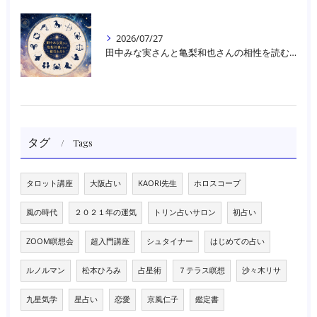
2026/07/27
田中みな実さんと亀梨和也さんの相性を読む｜大阪・箕面占いスクールラブアンドライト
タグ
Tags
タロット講座
大阪占い
KAORI先生
ホロスコープ
風の時代
２０２１年の運気
トリン占いサロン
初占い
ZOOM瞑想会
超入門講座
シュタイナー
はじめての占い
ルノルマン
松本ひろみ
占星術
７テラス瞑想
沙々木リサ
九星気学
星占い
恋愛
京風仁子
鑑定書