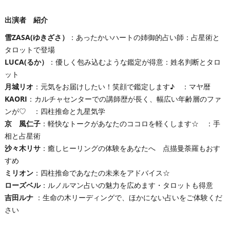
出演者 紹介
雪ZASA(ゆきざさ）
：あったかいハートの姉御的占い師：占星術と
タロットで登場
LUCA(るか）
：優しく包み込むような鑑定が得意：姓名判断とタロ
ット
月城リオ
：元気をお届けしたい！笑顔で鑑定します♪ ：マヤ暦
KAORI
：カルチャセンターでの講師歴が長く、幅広い年齢層のファ
ンが♡ ：四柱推命と九星気学
京 風仁子
：軽快なトークがあなたのココロを軽くします☆ ：手
相と占星術
沙々木リサ
：癒しヒーリングの体験をあなたへ 点描曼荼羅もおす
すめ
ミリオン
：四柱推命であなたの未来をアドバイス☆
ローズベル
：ルノルマン占いの魅力を広めます・タロットも得意
吉田ルナ
：生命の木リーディングで、ほかにない占いをご体験くだ
さい