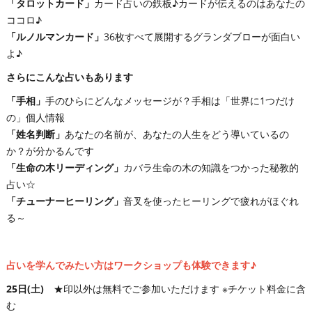
「タロットカード」
カード占いの鉄板♪カードが伝えるのはあなたの
ココロ♪
「ルノルマンカード」
36枚すべて展開するグランダブローが面白い
よ♪
さらにこんな占いもあります
「手相」
手のひらにどんなメッセージが？手相は「世界に1つだけ
の」個人情報
「姓名判断」
あなたの名前が、あなたの人生をどう導いているの
か？が分かるんです
「生命の木リーディング」
カバラ生命の木の知識をつかった秘教的
占い☆
「チューナーヒーリング」
音叉を使ったヒーリングで疲れがほぐれ
る～
占いを学んでみたい方はワークショップも体験できます♪
25日(土)
★印以外は無料でご参加いただけます ※チケット料金に含
む