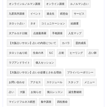
オンラインルノルマン講座
オンライン講座
ルノルマン占い
九星気学講座
イベント
過去生
瞑想会
サービス
タロット占い
タオ
コミュニケーション
結婚運
大アルカナ22枚
点描曼荼羅
手相講座
人生マップ
【大阪占いサロン】占いの内容について
カバラ
霊的成長
タロットぬり絵
生命の木
ILC
占術
ヒーリング
占い師
ラブアンドライト
個人セッション
【大阪占いサロン】占いが必要とされる理由
プライバシーポリシー
お問い合わせ
アクセス
スケジュール
スタッフ
メニュー
占い
大阪
お知らせ
個人レッスン
誕生数秘術
マインドフルネス瞑想
集中講座
四柱推命