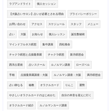
ラブアンドライト
個人セッション
【大阪占いサロン】占いが必要とされる理由
プライバシーポリシー
お問い合わせ
アクセス
スケジュール
スタッフ
メニュー
占い
大阪
お知らせ
個人レッスン
誕生数秘術
マインドフルネス瞑想
集中講座
四柱推命
チャクラ瞑想と点描曼荼羅
チャクラ瞑想
新月瞑想会
西洋占星術
占いスクール
ルノルマン講座
ローズベル
手相
点描曼荼羅講座：大阪
ルノルマン講座：大阪
満月瞑想会
占い師なる
秘教
オラクルカード
りんこ
運勢
やさしいオラクルカードのはじめかた
自分の本音を迎えに行く
オラクルカード紹介
ルノルマンカード講座