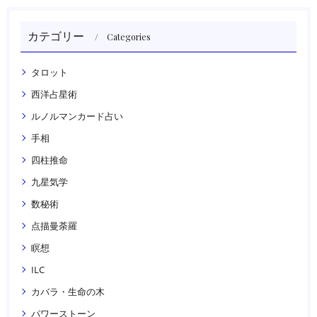
カテゴリー
Categories
タロット
西洋占星術
ルノルマンカード占い
手相
四柱推命
九星気学
数秘術
点描曼荼羅
瞑想
ILC
カバラ・生命の木
パワーストーン