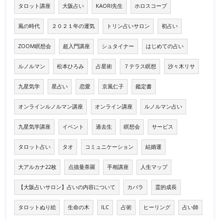
タロット講座
大阪占い
KAORI先生
ホロスコープ
風の時代
２０２１年の運気
トリン占いサロン
初占い
ZOOM瞑想会
超入門講座
シュタイナー
はじめての占い
ルノルマン
松本ひろみ
占星術
７テラス瞑想
沙々木リサ
九星気学
星占い
恋愛
京風仁子
鑑定書
オンラインルノルマン講座
オンライン講座
ルノルマン占い
九星気学講座
イベント
過去生
瞑想会
サービス
タロット占い
タオ
コミュニケーション
結婚運
大アルカナ22枚
点描曼荼羅
手相講座
人生マップ
【大阪占いサロン】占いの内容について
カバラ
霊的成長
タロットぬり絵
生命の木
ILC
占術
ヒーリング
占い師