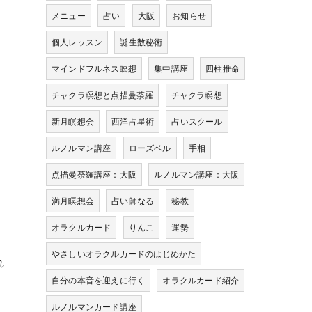
メニュー
占い
大阪
お知らせ
個人レッスン
誕生数秘術
マインドフルネス瞑想
集中講座
四柱推命
チャクラ瞑想と点描曼荼羅
チャクラ瞑想
新月瞑想会
西洋占星術
占いスクール
ルノルマン講座
ローズベル
手相
点描曼荼羅講座：大阪
ルノルマン講座：大阪
、
満月瞑想会
占い師なる
秘教
オラクルカード
りんこ
運勢
やさしいオラクルカードのはじめかた
れ
自分の本音を迎えに行く
オラクルカード紹介
ルノルマンカード講座