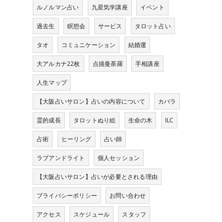
ルノルマン占い
九星気学講座
イベント
過去生
瞑想会
サービス
タロット占い
。
タオ
コミュニケーション
結婚運
と
大アルカナ22枚
点描曼荼羅
手相講座
人生マップ
【大阪占いサロン】占いの内容について
カバラ
霊的成長
タロットぬり絵
生命の木
ILC
占術
ヒーリング
占い師
ラブアンドライト
個人セッション
【大阪占いサロン】占いが必要とされる理由
プライバシーポリシー
お問い合わせ
アクセス
スケジュール
スタッフ