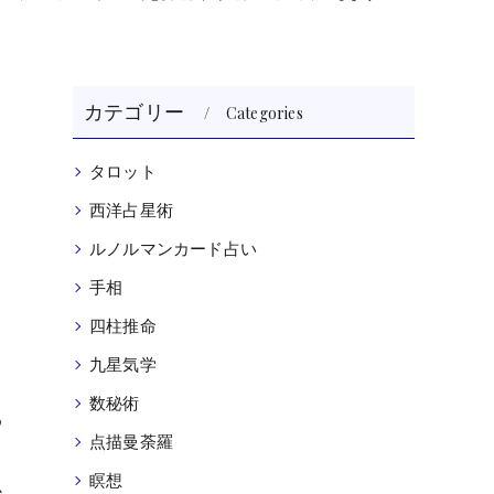
カテゴリー
Categories
タロット
西洋占星術
を
ルノルマンカード占い
手相
四柱推命
九星気学
数秘術
め
点描曼荼羅
瞑想
か