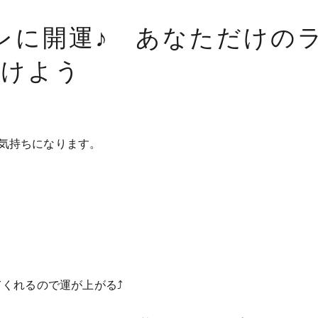
レに開運♪ あなただけの
つけよう
気持ちになります。
くれるので運が上がる⤴