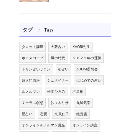
タグ
Tags
タロット講座
大阪占い
KAORI先生
ホロスコープ
風の時代
２０２１年の運気
トリン占いサロン
初占い
ZOOM瞑想会
超入門講座
シュタイナー
はじめての占い
ルノルマン
松本ひろみ
占星術
７テラス瞑想
沙々木リサ
九星気学
星占い
恋愛
京風仁子
鑑定書
オンラインルノルマン講座
オンライン講座
り