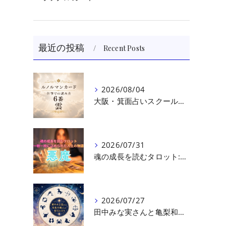
ラ
最近の投稿
Recent Posts
2026/08/04
大阪・箕面占いスクール 原 史恵 | ルノルマンカード読み方のコツ「雲」 仕事をテーマに占った場合
2026/07/31
魂の成長を読むタロット:悪魔（第十七回目）｜大阪・箕面占いスクールラブアンドライト
2026/07/27
田中みな実さんと亀梨和也さんの相性を読む｜大阪・箕面占いスクールラブアンドライト