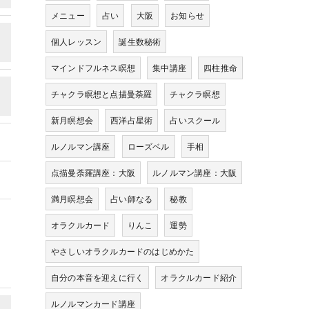
メニュー
占い
大阪
お知らせ
個人レッスン
誕生数秘術
マインドフルネス瞑想
集中講座
四柱推命
チャクラ瞑想と点描曼荼羅
チャクラ瞑想
新月瞑想会
西洋占星術
占いスクール
ルノルマン講座
ローズベル
手相
点描曼荼羅講座：大阪
ルノルマン講座：大阪
満月瞑想会
占い師なる
秘教
オラクルカード
りんこ
運勢
やさしいオラクルカードのはじめかた
自分の本音を迎えに行く
オラクルカード紹介
ルノルマンカード講座