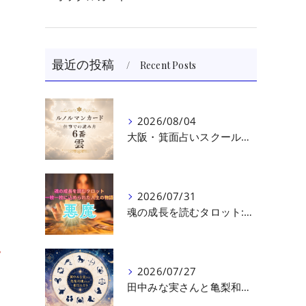
最近の投稿
Recent Posts
2026/08/04
大阪・箕面占いスクール 原 史恵 | ルノルマンカード読み方のコツ「雲」 仕事をテーマに占った場合
2026/07/31
魂の成長を読むタロット:悪魔（第十七回目）｜大阪・箕面占いスクールラブアンドライト
。
2026/07/27
田中みな実さんと亀梨和也さんの相性を読む｜大阪・箕面占いスクールラブアンドライト