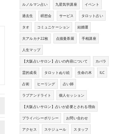
ルノルマン占い
九星気学講座
イベント
過去生
瞑想会
サービス
タロット占い
タオ
コミュニケーション
結婚運
大アルカナ22枚
点描曼荼羅
手相講座
人生マップ
【大阪占いサロン】占いの内容について
カバラ
霊的成長
タロットぬり絵
生命の木
ILC
占術
ヒーリング
占い師
ラブアンドライト
個人セッション
【大阪占いサロン】占いが必要とされる理由
プライバシーポリシー
お問い合わせ
アクセス
スケジュール
スタッフ