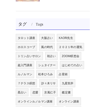
タグ
Tags
タロット講座
大阪占い
KAORI先生
ホロスコープ
風の時代
２０２１年の運気
トリン占いサロン
初占い
ZOOM瞑想会
超入門講座
シュタイナー
はじめての占い
ルノルマン
松本ひろみ
占星術
７テラス瞑想
沙々木リサ
九星気学
星占い
恋愛
京風仁子
鑑定書
オンラインルノルマン講座
オンライン講座