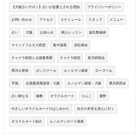
【大阪占いサロン】占いが必要とされる理由
プライバシーポリシー
お問い合わせ
アクセス
スケジュール
スタッフ
メニュー
占い
大阪
お知らせ
個人レッスン
誕生数秘術
マインドフルネス瞑想
集中講座
四柱推命
チャクラ瞑想と点描曼荼羅
チャクラ瞑想
新月瞑想会
西洋占星術
占いスクール
ルノルマン講座
ローズベル
手相
点描曼荼羅講座：大阪
ルノルマン講座：大阪
満月瞑想会
占い師なる
秘教
オラクルカード
りんこ
運勢
やさしいオラクルカードのはじめかた
自分の本音を迎えに行く
オラクルカード紹介
ルノルマンカード講座