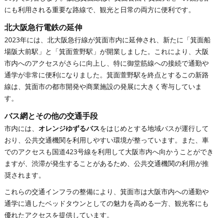
にも利用される重要な路線で、観光と日常の両方に便利です。
北大阪急行電鉄の延伸
2023年には、北大阪急行線が箕面市内に延伸され、新たに「箕面船
場阪大前駅」と「箕面萱野駅」が開業しました。これにより、大阪
市内へのアクセスがさらに向上し、特に御堂筋線への接続で通勤や
通学が非常に便利になりました。箕面萱野駅を終点とするこの新路
線は、箕面市の都市開発や商業施設の発展に大きく寄与していま
す。
バス網とその他の交通手段
市内には、
オレンジゆずるバス
をはじめとする地域バスが運行して
おり、公共交通機関を利用しやすい環境が整っています。また、車
でのアクセスも国道423号線を利用して大阪市内へ向かうことができ
ますが、渋滞が発生することがあるため、公共交通機関の利用が推
奨されます。
これらの交通インフラの整備により、箕面市は大阪市内への通勤や
通学に適したベッドタウンとしての魅力を高める一方、観光客にも
優れたアクセスを提供しています。