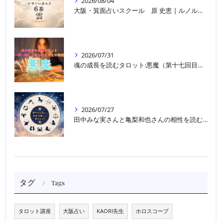
2026/08/04
大阪・箕面占いスクール 原 史恵 | ルノルマンカード読み方のコツ「雲」 仕事をテーマに占った場合
2026/07/31
魂の成長を読むタロット:悪魔（第十七回目）｜大阪・箕面占いスクールラブアンドライト
2026/07/27
田中みな実さんと亀梨和也さんの相性を読む｜大阪・箕面占いスクールラブアンドライト
タグ
Tags
タロット講座
大阪占い
KAORI先生
ホロスコープ