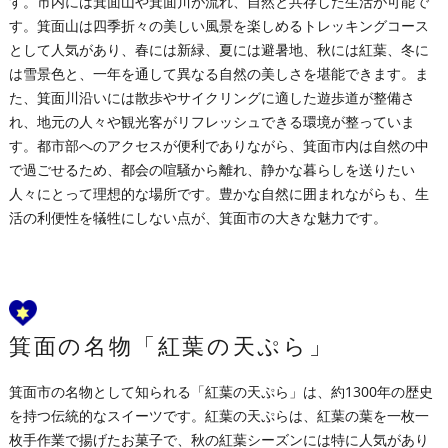
す。市内には箕面山や箕面川が流れ、自然と共存した生活が可能で
す。箕面山は四季折々の美しい風景を楽しめるトレッキングコース
として人気があり、春には新緑、夏には避暑地、秋には紅葉、冬に
は雪景色と、一年を通して異なる自然の美しさを堪能できます。ま
た、箕面川沿いには散歩やサイクリングに適した遊歩道が整備さ
れ、地元の人々や観光客がリフレッシュできる環境が整っていま
す。都市部へのアクセスが便利でありながら、箕面市内は自然の中
で過ごせるため、都会の喧騒から離れ、静かな暮らしを送りたい
人々にとって理想的な場所です。豊かな自然に囲まれながらも、生
活の利便性を犠牲にしない点が、箕面市の大きな魅力です。
箕面の名物「紅葉の天ぷら」
箕面市の名物として知られる「紅葉の天ぷら」は、約1300年の歴史
を持つ伝統的なスイーツです。紅葉の天ぷらは、紅葉の葉を一枚一
枚手作業で揚げたお菓子で、秋の紅葉シーズンには特に人気があり