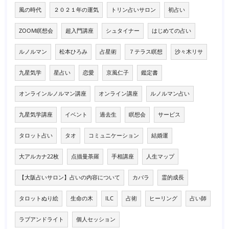
風の時代
２０２１年の運気
トリン占いサロン
初占い
ZOOM瞑想会
超入門講座
シュタイナー
はじめての占い
ルノルマン
松本ひろみ
占星術
７テラス瞑想
沙々木リサ
九星気学
星占い
恋愛
京風仁子
鑑定書
オンラインルノルマン講座
オンライン講座
ルノルマン占い
九星気学講座
イベント
過去生
瞑想会
サービス
タロット占い
タオ
コミュニケーション
結婚運
大アルカナ22枚
点描曼荼羅
手相講座
人生マップ
【大阪占いサロン】占いの内容について
カバラ
霊的成長
タロットぬり絵
生命の木
ILC
占術
ヒーリング
占い師
ラブアンドライト
個人セッション