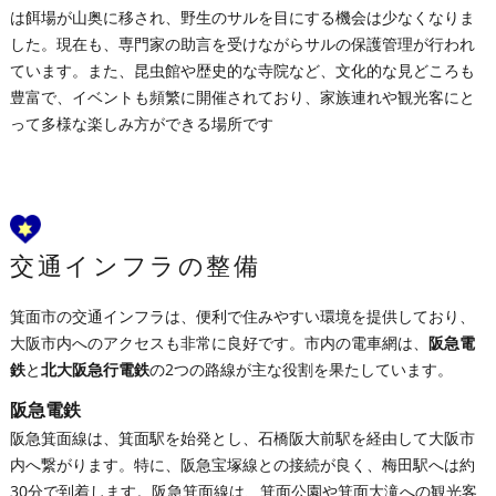
は餌場が山奥に移され、野生のサルを目にする機会は少なくなりま
した。現在も、専門家の助言を受けながらサルの保護管理が行われ
ています。また、昆虫館や歴史的な寺院など、文化的な見どころも
豊富で、イベントも頻繁に開催されており、家族連れや観光客にと
って多様な楽しみ方ができる場所です
交通インフラの整備
箕面市の交通インフラは、便利で住みやすい環境を提供しており、
大阪市内へのアクセスも非常に良好です。市内の電車網は、
阪急電
鉄
と
北大阪急行電鉄
の2つの路線が主な役割を果たしています。
阪急電鉄
阪急箕面線は、箕面駅を始発とし、石橋阪大前駅を経由して大阪市
内へ繋がります。特に、阪急宝塚線との接続が良く、梅田駅へは約
30分で到着します。阪急箕面線は、箕面公園や箕面大滝への観光客