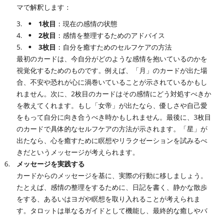
マで解釈します：
1枚目
：現在の感情の状態
2枚目
：感情を整理するためのアドバイス
3枚目
：自分を癒すためのセルフケアの方法
最初のカードは、今自分がどのような感情を抱いているのかを
視覚化するためのものです。例えば、「月」のカードが出た場
合、不安や恐れが心に渦巻いていることが示されているかもし
れません。次に、2枚目のカードはその感情にどう対処すべきか
を教えてくれます。もし「女帝」が出たなら、優しさや自己愛
をもって自分に向き合うべき時かもしれません。最後に、3枚目
のカードで具体的なセルフケアの方法が示されます。「星」が
出たなら、心を癒すために瞑想やリラクゼーションを試みるべ
きだというメッセージが考えられます。
メッセージを実践する
カードからのメッセージを基に、実際の行動に移しましょう。
たとえば、感情の整理をするために、日記を書く、静かな散歩
をする、あるいはヨガや瞑想を取り入れることが考えられま
す。タロットは単なるガイドとして機能し、最終的な癒しやバ