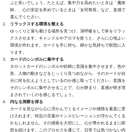
ぶと良いでしょう。たとえば、集中力を高めたいときは「魔術
師」、心の安定を求めているときは「女司祭長」など、直感で
選んでください。
リラックスする環境を整える
ゆっくりと落ち着ける場所を見つけ、深呼吸をして体をリラッ
クスさせます。キャンドルやアロマを使うと、さらに心地よい
環境が作れます。カードを手に持ち、静かな気持ちで瞑想に入
ります。
カードのシンボルに集中する
タロットカードのシンボルや絵柄に意識を集中させます。色や
形、人物の動きなどをじっくり見つめながら、そのカードが自
分に何を伝えようとしているのか感じ取ってください。意識を
そのシンボルに集中させることで、心が静まり、直感が研ぎ澄
まされていくのを感じるでしょう。
内なる洞察を得る
カードを見ながら心に浮かんでくるイメージや感情を素直に受
け入れます。特定の言葉やインスピレーションが浮かんでくる
かもしれません。その感覚を大切にし、心が導かれるままに瞑
想を続けます。このプロセスを通じて、日常では気づかない内