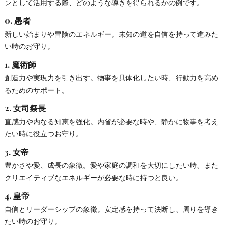
ンとして活用する際、どのような導きを得られるかの例です。
0.
愚者
新しい始まりや冒険のエネルギー。未知の道を自信を持って進みた
い時のお守り。
1.
魔術師
創造力や実現力を引き出す。物事を具体化したい時、行動力を高め
るためのサポート。
2.
女司祭長
直感力や内なる知恵を強化。内省が必要な時や、静かに物事を考え
たい時に役立つお守り。
3.
女帝
豊かさや愛、成長の象徴。愛や家庭の調和を大切にしたい時、また
クリエイティブなエネルギーが必要な時に持つと良い。
4.
皇帝
自信とリーダーシップの象徴。安定感を持って決断し、周りを導き
たい時のお守り。