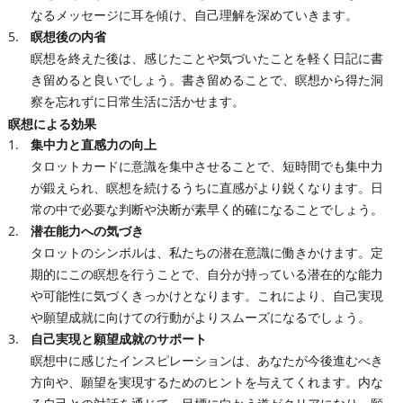
なるメッセージに耳を傾け、自己理解を深めていきます。
瞑想後の内省
瞑想を終えた後は、感じたことや気づいたことを軽く日記に書
き留めると良いでしょう。書き留めることで、瞑想から得た洞
察を忘れずに日常生活に活かせます。
瞑想による効果
集中力と直感力の向上
タロットカードに意識を集中させることで、短時間でも集中力
が鍛えられ、瞑想を続けるうちに直感がより鋭くなります。日
常の中で必要な判断や決断が素早く的確になることでしょう。
潜在能力への気づき
タロットのシンボルは、私たちの潜在意識に働きかけます。定
期的にこの瞑想を行うことで、自分が持っている潜在的な能力
や可能性に気づくきっかけとなります。これにより、自己実現
や願望成就に向けての行動がよりスムーズになるでしょう。
自己実現と願望成就のサポート
瞑想中に感じたインスピレーションは、あなたが今後進むべき
方向や、願望を実現するためのヒントを与えてくれます。内な