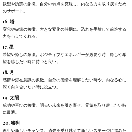
欲望や誘惑の象徴。自分の弱点を克服し、内なる力を取り戻すため
のサポート。
16.
塔
変化や破壊の象徴。大きな変化の時期に、恐れを手放して前進する
力を与えてくれる。
17.
星
希望や癒しの象徴。ポジティブなエネルギーが必要な時、癒しや希
望を感じたい時に持つと良い。
18.
月
感情や潜在意識の象徴。自分の感情を理解したい時や、内なる心に
深く向き合いたい時に役立つ。
19.
太陽
成功や喜びの象徴。明るい未来を引き寄せ、元気を取り戻したい時
に最適。
20.
審判
再生や新しいチャンス。過去を乗り越えて新しいステージに進みた