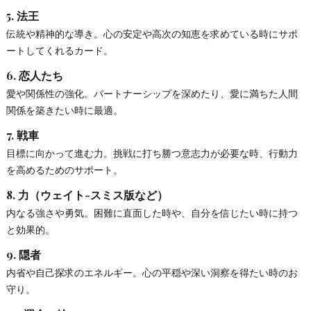
5.
法王
伝統や精神的な導き。心の安定や高次の知恵を求めている時にサポ
ートしてくれるカード。
6.
恋人たち
愛や関係性の強化。パートナーシップを深めたり、愛に満ちた人間
関係を築きたい時に最適。
7.
戦車
目標に向かって進む力。挑戦に打ち勝つ意志力が必要な時、行動力
を高めるためのサポート。
8.
力（ウェイト-スミス版など）
内なる強さや勇気。困難に直面した時や、自分を信じたい時に持つ
と効果的。
9.
隠者
内省や自己探求のエネルギー。心の平穏や深い洞察を得たい時のお
守り。