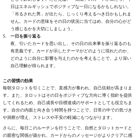
日はエネルギッシュでポジティブな一日になるかもしれない。
「吊るされた男」が出たら、じっくり考えるべき日かもしれま
せん。カードの意味をその日の状況に当てはめ、自分の心がど
う感じるかを大切にしましょう。
一日を振り返る
夜、引いたカードを思い出し、その日の出来事を振り返るのも
有意義です。カードが示したテーマがどのように現れたのか、
どのように自分に影響を与えたのかを考えることで、より深い
自己理解が得られます。
この習慣の効果
毎朝タロットを引くことで、直感力が養われ、自己信頼が高まりま
す。また、タロットはその日をポジティブな方向に導く指針を提供
してくれるため、自己成長や目標達成のサポートとしても役立ちま
す。自分の内面と向き合う時間を持つことで、日常の中での気づき
や洞察が増え、ストレスや不安の軽減にもつながります。
さらに、毎日このルーチンを行うことで、自然とタロットカードと
の親密な関係が築かれ、カードからのメッセージがよりクリアに感