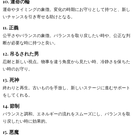
10.
運命の輪
運命やタイミングの象徴。変化の時期にお守りとして持つと、新し
いチャンスを引き寄せる助けとなる。
11.
正義
公平さやバランスの象徴。バランスを取り戻したい時や、公正な判
断が必要な時に持つと良い。
12.
吊るされた男
忍耐と新しい視点。物事を違う角度から見たい時、冷静さを保ちた
い時のお守り。
13.
死神
終わりと再生。古いものを手放し、新しいステージに進むサポート
をしてくれる。
14.
節制
バランスと調和。エネルギーの流れをスムーズにし、バランスを取
り戻したい時に効果的。
15.
悪魔