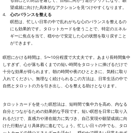
る自己との対話を通じて、目標に向かう道がクリアになり、願
望成就に向けた具体的なアクションを見つけやすくなります。
心のバランスを整える
瞑想は、忙しい日常の中で乱れがちな心のバランスを整えるの
にも効果的です。タロットカードを使うことで、特定のエネル
ギーに焦点を当て、穏やかで安定した心の状態を取り戻すこと
ができます。
瞑想にかける時間は、5〜10分程度で大丈夫です。あまり長時間集中
しすぎず、心が落ち着くまでの短い時間をタロットに捧げるだけで
十分な効果が得られます。朝の時間や夜のひとときに、気軽に取り
入れてください。無理なく続けられるこの方法は、日常生活の中で
自然とタロットの力を引き出し、心を整える助けとなります。
タロットカードを使った瞑想法は、短時間で集中力を高め、内なる
自分とつながるための効果的な手段です。短い瞑想を日常に取り入
れるだけで、直感力や潜在能力に気づき、自己実現や願望成就に向
けた行動がより具体的に進むでしょう。忙しい日々の中でも、タロ
ットカードの持つエネルギーを活かし、穏やかで明るい日常をサポ