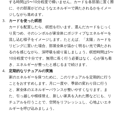
する時間は5〜10分程度で構いません。カードを各部屋に置く際
に、その部屋がどのようなエネルギーで満たされるかをイメー
ジしながら進めます。
カードを使った瞑想
カードを配置したら、瞑想を行います。選んだカードをじっく
り見つめ、そのシンボルが家全体にポジティブなエネルギーを
流し込む様子をイメージします。たとえば、「太陽」カードを
リビングに置いた場合、部屋全体が温かく明るい光で満たされ
るのを感じながら、深呼吸を繰り返しましょう。瞑想時間は5〜
10分程度で十分です。無理に長く行う必要はなく、心が落ち着
き、エネルギーが整ったと感じるまで続けます。
定期的なリチュアルの実施
家のエネルギーを保つために、このリチュアルを定期的に行う
ことをおすすめします。月に一度や、季節の変わり目に行う
と、家全体のエネルギーバランスが整いやすくなります。ま
た、引っ越しや模様替え、新しい家具を入れた際などにも、リ
チュアルを行うことで、空間をリフレッシュし、心地よいエネ
ルギーを呼び込みましょう。