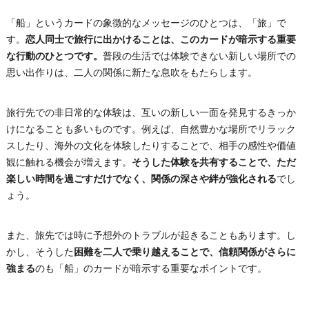
「船」というカードの象徴的なメッセージのひとつは、「旅」で
す。
恋人同士で旅行に出かけることは、このカードが暗示する重要
な行動のひとつです。
普段の生活では体験できない新しい場所での
思い出作りは、二人の関係に新たな息吹をもたらします。
旅行先での非日常的な体験は、互いの新しい一面を発見するきっか
けになることも多いものです。例えば、自然豊かな場所でリラック
スしたり、海外の文化を体験したりすることで、相手の感性や価値
観に触れる機会が増えます。
そうした体験を共有することで、ただ
楽しい時間を過ごすだけでなく、関係の深さや絆が強化される
でし
ょう。
また、旅先では時に予想外のトラブルが起きることもあります。し
かし、そうした
困難を二人で乗り越えることで、信頼関係がさらに
強まる
のも「船」のカードが暗示する重要なポイントです。