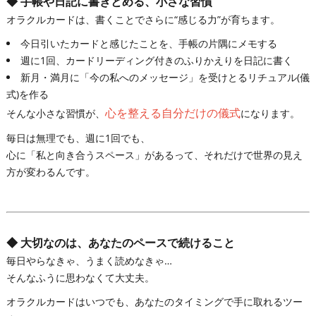
◆
手帳や日記に書きとめる、小さな習慣
オラクルカードは、書くことでさらに“感じる力”が育ちます。
今日引いたカードと感じたことを、手帳の片隅にメモする
週に1回、カードリーディング付きのふりかえりを日記に書く
新月・満月に「今の私へのメッセージ」を受けとるリチュアル(儀
式)を作る
心を整える自分だけの儀式
そんな小さな習慣が、
になります。
毎日は無理でも、週に1回でも、
心に「私と向き合うスペース」があるって、それだけで世界の見え
方が変わるんです。
◆
大切なのは、あなたのペースで続けること
毎日やらなきゃ、うまく読めなきゃ…
そんなふうに思わなくて大丈夫。
オラクルカードはいつでも、あなたのタイミングで手に取れるツー