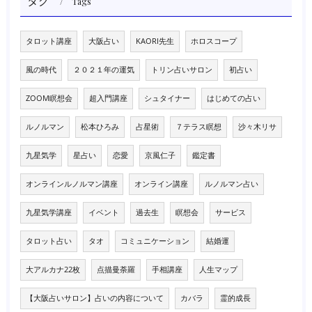
タグ
Tags
タロット講座
大阪占い
KAORI先生
ホロスコープ
風の時代
２０２１年の運気
トリン占いサロン
初占い
ZOOM瞑想会
超入門講座
シュタイナー
はじめての占い
ルノルマン
松本ひろみ
占星術
７テラス瞑想
沙々木リサ
九星気学
星占い
恋愛
京風仁子
鑑定書
オンラインルノルマン講座
オンライン講座
ルノルマン占い
九星気学講座
イベント
過去生
瞑想会
サービス
タロット占い
タオ
コミュニケーション
結婚運
大アルカナ22枚
点描曼荼羅
手相講座
人生マップ
【大阪占いサロン】占いの内容について
カバラ
霊的成長