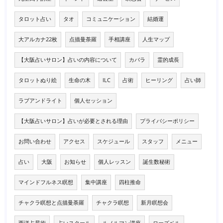
タロット占い
タオ
コミュニケーション
結婚運
大アルカナ22枚
点描曼荼羅
手相講座
人生マップ
【大阪占いサロン】占いの内容について
カバラ
霊的成長
タロットぬり絵
生命の木
ILC
占術
ヒーリング
占い師
ラブアンドライト
個人セッション
【大阪占いサロン】占いが必要とされる理由
プライバシーポリシー
お問い合わせ
アクセス
スケジュール
スタッフ
メニュー
占い
大阪
お知らせ
個人レッスン
誕生数秘術
マインドフルネス瞑想
集中講座
四柱推命
チャクラ瞑想と点描曼荼羅
チャクラ瞑想
新月瞑想会