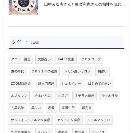
田中みな実さんと亀梨和也さんの相性を読む｜大阪・箕面占いスクールラブアンドライト
タグ
Tags
タロット講座
大阪占い
KAORI先生
ホロスコープ
風の時代
２０２１年の運気
トリン占いサロン
初占い
ZOOM瞑想会
超入門講座
シュタイナー
はじめての占い
ルノルマン
松本ひろみ
占星術
７テラス瞑想
沙々木リサ
九星気学
星占い
恋愛
京風仁子
鑑定書
オンラインルノルマン講座
オンライン講座
ルノルマン占い
九星気学講座
イベント
過去生
瞑想会
サービス