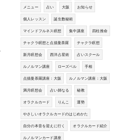
メニュー
占い
大阪
お知らせ
個人レッスン
誕生数秘術
マインドフルネス瞑想
集中講座
四柱推命
チャクラ瞑想と点描曼荼羅
チャクラ瞑想
い
新月瞑想会
西洋占星術
占いスクール
ルノルマン講座
ローズベル
手相
点描曼荼羅講座：大阪
ルノルマン講座：大阪
満月瞑想会
占い師なる
秘教
オラクルカード
りんこ
運勢
やさしいオラクルカードのはじめかた
自分の本音を迎えに行く
オラクルカード紹介
ルノルマンカード講座