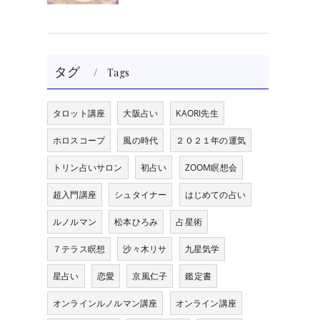
タグ
Tags
タロット講座
大阪占い
KAORI先生
ホロスコープ
風の時代
２０２１年の運気
トリン占いサロン
初占い
ZOOM瞑想会
超入門講座
シュタイナー
はじめての占い
を
ルノルマン
松本ひろみ
占星術
７テラス瞑想
沙々木リサ
九星気学
星占い
恋愛
京風仁子
鑑定書
オンラインルノルマン講座
オンライン講座