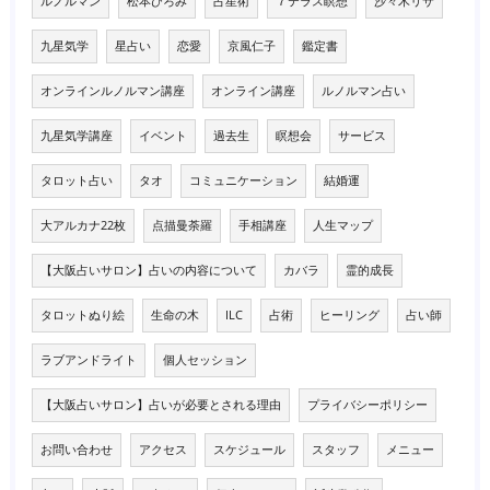
ルノルマン
松本ひろみ
占星術
７テラス瞑想
沙々木リサ
九星気学
星占い
恋愛
京風仁子
鑑定書
オンラインルノルマン講座
オンライン講座
ルノルマン占い
九星気学講座
イベント
過去生
瞑想会
サービス
タロット占い
タオ
コミュニケーション
結婚運
大アルカナ22枚
点描曼荼羅
手相講座
人生マップ
【大阪占いサロン】占いの内容について
カバラ
霊的成長
タロットぬり絵
生命の木
ILC
占術
ヒーリング
占い師
ラブアンドライト
個人セッション
【大阪占いサロン】占いが必要とされる理由
プライバシーポリシー
お問い合わせ
アクセス
スケジュール
スタッフ
メニュー