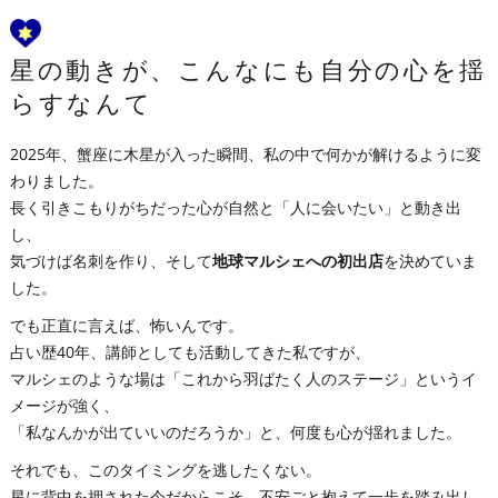
星の動きが、こんなにも自分の心を揺
らすなんて
2025年、蟹座に木星が入った瞬間、私の中で何かが解けるように変
わりました。
長く引きこもりがちだった心が自然と「人に会いたい」と動き出
し、
気づけば名刺を作り、そして
地球マルシェへの初出店
を決めていま
した。
でも正直に言えば、怖いんです。
占い歴40年、講師としても活動してきた私ですが、
マルシェのような場は「これから羽ばたく人のステージ」というイ
メージが強く、
「私なんかが出ていいのだろうか」と、何度も心が揺れました。
それでも、このタイミングを逃したくない。
星に背中を押された今だからこそ、不安ごと抱えて一歩を踏み出し