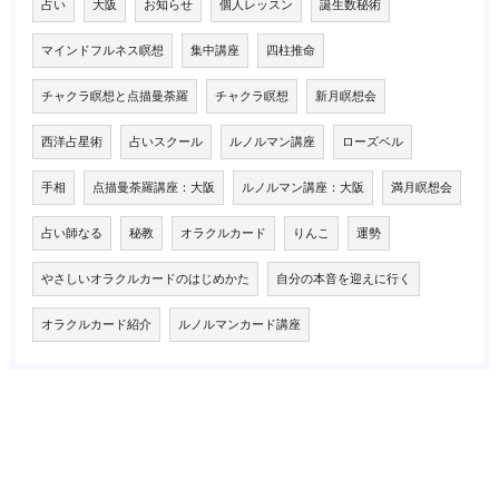
占い
大阪
お知らせ
個人レッスン
誕生数秘術
マインドフルネス瞑想
集中講座
四柱推命
チャクラ瞑想と点描曼荼羅
チャクラ瞑想
新月瞑想会
西洋占星術
占いスクール
ルノルマン講座
ローズベル
手相
点描曼荼羅講座：大阪
ルノルマン講座：大阪
満月瞑想会
占い師なる
秘教
オラクルカード
りんこ
運勢
やさしいオラクルカードのはじめかた
自分の本音を迎えに行く
オラクルカード紹介
ルノルマンカード講座