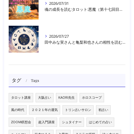
2026/07/31
魂の成長を読むタロット:悪魔（第十七回目）｜大阪・箕面占いスクールラブアンドライト
2026/07/27
田中みな実さんと亀梨和也さんの相性を読む｜大阪・箕面占いスクールラブアンドライト
タグ
Tags
タロット講座
大阪占い
KAORI先生
ホロスコープ
風の時代
２０２１年の運気
トリン占いサロン
初占い
ZOOM瞑想会
超入門講座
シュタイナー
はじめての占い