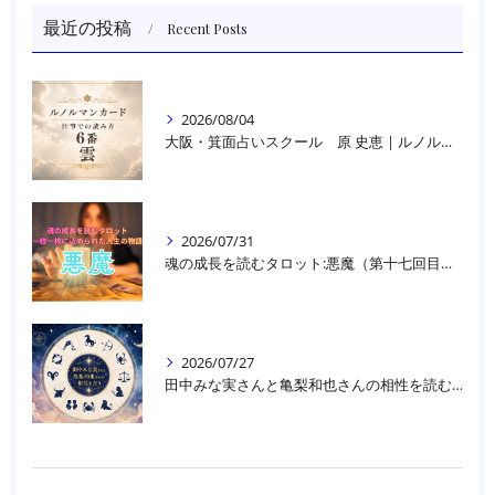
最近の投稿
Recent Posts
2026/08/04
大阪・箕面占いスクール 原 史恵 | ルノルマンカード読み方のコツ「雲」 仕事をテーマに占った場合
2026/07/31
魂の成長を読むタロット:悪魔（第十七回目）｜大阪・箕面占いスクールラブアンドライト
2026/07/27
田中みな実さんと亀梨和也さんの相性を読む｜大阪・箕面占いスクールラブアンドライト