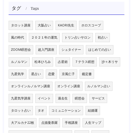
タグ
Tags
タロット講座
大阪占い
KAORI先生
ホロスコープ
風の時代
２０２１年の運気
トリン占いサロン
初占い
ZOOM瞑想会
超入門講座
シュタイナー
はじめての占い
ルノルマン
松本ひろみ
占星術
７テラス瞑想
沙々木リサ
九星気学
星占い
恋愛
京風仁子
鑑定書
オンラインルノルマン講座
オンライン講座
ルノルマン占い
九星気学講座
イベント
過去生
瞑想会
サービス
タロット占い
タオ
コミュニケーション
結婚運
大アルカナ22枚
点描曼荼羅
手相講座
人生マップ