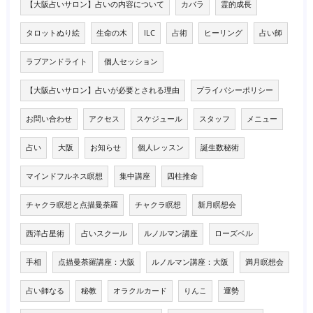
【大阪占いサロン】占いの内容について
カバラ
霊的成長
タロットぬり絵
生命の木
ILC
占術
ヒーリング
占い師
ラブアンドライト
個人セッション
【大阪占いサロン】占いが必要とされる理由
プライバシーポリシー
お問い合わせ
アクセス
スケジュール
スタッフ
メニュー
占い
大阪
お知らせ
個人レッスン
誕生数秘術
マインドフルネス瞑想
集中講座
四柱推命
チャクラ瞑想と点描曼荼羅
チャクラ瞑想
新月瞑想会
西洋占星術
占いスクール
ルノルマン講座
ローズベル
手相
点描曼荼羅講座：大阪
ルノルマン講座：大阪
満月瞑想会
占い師なる
秘教
オラクルカード
りんこ
運勢