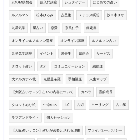
ZOOM瞑想会
超入門講座
シュタイナー
はじめての占い
ルノルマン
松本ひろみ
占星術
７テラス瞑想
沙々木リサ
九星気学
星占い
恋愛
京風仁子
鑑定書
オンラインルノルマン講座
オンライン講座
ルノルマン占い
九星気学講座
イベント
過去生
瞑想会
サービス
タロット占い
タオ
コミュニケーション
結婚運
大アルカナ22枚
点描曼荼羅
手相講座
人生マップ
【大阪占いサロン】占いの内容について
カバラ
霊的成長
タロットぬり絵
生命の木
ILC
占術
ヒーリング
占い師
ラブアンドライト
個人セッション
【大阪占いサロン】占いが必要とされる理由
プライバシーポリシー