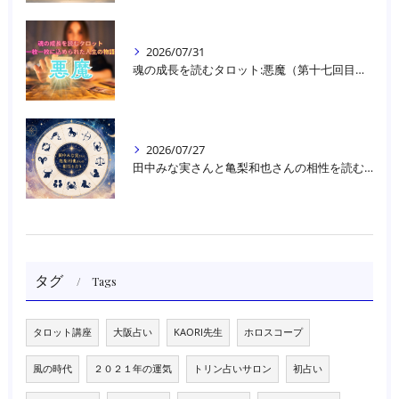
2026/07/31
魂の成長を読むタロット:悪魔（第十七回目）｜大阪・箕面占いスクールラブアンドライト
2026/07/27
田中みな実さんと亀梨和也さんの相性を読む｜大阪・箕面占いスクールラブアンドライト
タグ
Tags
タロット講座
大阪占い
KAORI先生
ホロスコープ
風の時代
２０２１年の運気
トリン占いサロン
初占い