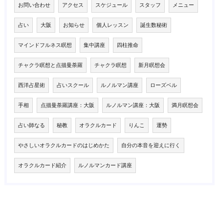
お問い合わせ
アクセス
スケジュール
スタッフ
メニュー
占い
大阪
お知らせ
個人レッスン
誕生数秘術
マインドフルネス瞑想
集中講座
四柱推命
チャクラ瞑想と点描曼荼羅
チャクラ瞑想
新月瞑想会
西洋占星術
占いスクール
ルノルマン講座
ローズベル
手相
点描曼荼羅講座：大阪
ルノルマン講座：大阪
満月瞑想会
占い師なる
秘教
オラクルカード
りんこ
運勢
やさしいオラクルカードのはじめかた
自分の本音を迎えに行く
オラクルカード紹介
ルノルマンカード講座