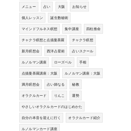
メニュー
占い
大阪
お知らせ
個人レッスン
誕生数秘術
マインドフルネス瞑想
集中講座
四柱推命
チャクラ瞑想と点描曼荼羅
チャクラ瞑想
新月瞑想会
西洋占星術
占いスクール
ルノルマン講座
ローズベル
手相
点描曼荼羅講座：大阪
ルノルマン講座：大阪
満月瞑想会
占い師なる
秘教
オラクルカード
りんこ
運勢
やさしいオラクルカードのはじめかた
自分の本音を迎えに行く
オラクルカード紹介
ルノルマンカード講座