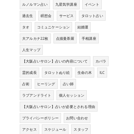
ルノルマン占い
九星気学講座
イベント
過去生
瞑想会
サービス
タロット占い
タオ
コミュニケーション
結婚運
大アルカナ22枚
点描曼荼羅
手相講座
人生マップ
【大阪占いサロン】占いの内容について
カバラ
霊的成長
タロットぬり絵
生命の木
ILC
占術
ヒーリング
占い師
ラブアンドライト
個人セッション
【大阪占いサロン】占いが必要とされる理由
プライバシーポリシー
お問い合わせ
アクセス
スケジュール
スタッフ