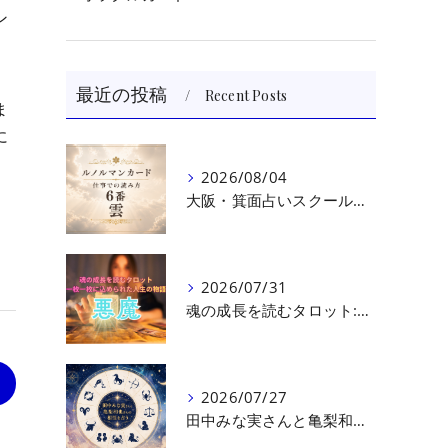
ン
最近の投稿
Recent Posts
ま
に
2026/08/04
大阪・箕面占いスクール 原 史恵 | ルノルマンカード読み方のコツ「雲」 仕事をテーマに占った場合
2026/07/31
魂の成長を読むタロット:悪魔（第十七回目）｜大阪・箕面占いスクールラブアンドライト
>
2026/07/27
田中みな実さんと亀梨和也さんの相性を読む｜大阪・箕面占いスクールラブアンドライト