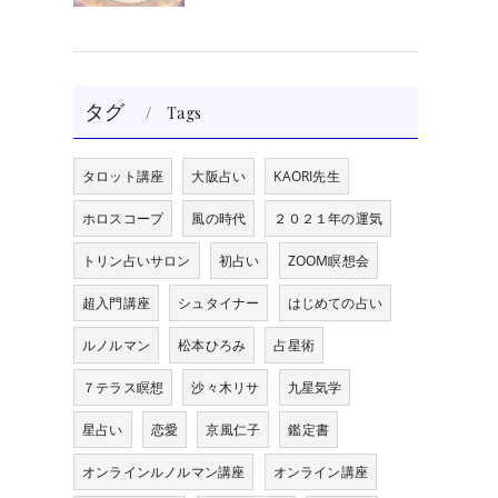
タグ
Tags
タロット講座
大阪占い
KAORI先生
ホロスコープ
風の時代
２０２１年の運気
トリン占いサロン
初占い
ZOOM瞑想会
超入門講座
シュタイナー
はじめての占い
ルノルマン
松本ひろみ
占星術
７テラス瞑想
沙々木リサ
九星気学
星占い
恋愛
京風仁子
鑑定書
オンラインルノルマン講座
オンライン講座