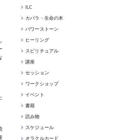
ILC
カバラ・生命の木
パワーストーン
、
し
ヒーリング
ー
スピリチュアル
な
講座
セッション
ワークショップ
イベント
た
書籍
読み物
スケジュール
続
座
オラクルカード