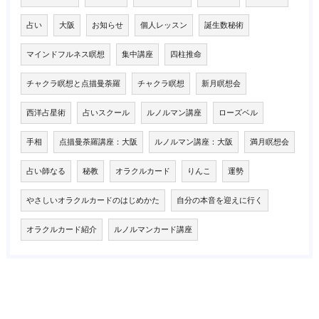
占い
大阪
お知らせ
個人レッスン
誕生数秘術
マインドフルネス瞑想
集中講座
四柱推命
チャクラ瞑想と点描曼荼羅
チャクラ瞑想
新月瞑想会
西洋占星術
占いスクール
ルノルマン講座
ローズベル
手相
点描曼荼羅講座：大阪
ルノルマン講座：大阪
満月瞑想会
占い師なる
秘教
オラクルカード
りんこ
運勢
やさしいオラクルカードのはじめかた
自分の本音を迎えに行く
オラクルカード紹介
ルノルマンカード講座