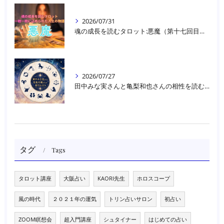
2026/07/31
魂の成長を読むタロット:悪魔（第十七回目）｜大阪・箕面占いスクールラブアンドライト
2026/07/27
田中みな実さんと亀梨和也さんの相性を読む｜大阪・箕面占いスクールラブアンドライト
タグ
Tags
タロット講座
大阪占い
KAORI先生
ホロスコープ
風の時代
２０２１年の運気
トリン占いサロン
初占い
ZOOM瞑想会
超入門講座
シュタイナー
はじめての占い