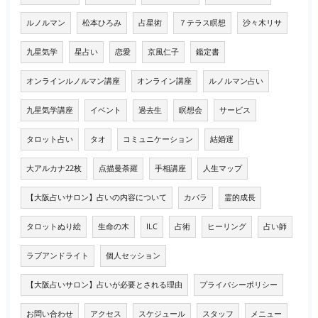
ルノルマン
松本ひろみ
占星術
７テラス瞑想
沙々木リサ
九星気学
星占い
恋愛
京風仁子
鑑定書
オンラインルノルマン講座
オンライン講座
ルノルマン占い
九星気学講座
イベント
過去生
瞑想会
サービス
タロット占い
タオ
コミュニケーション
結婚運
大アルカナ22枚
点描曼荼羅
手相講座
人生マップ
【大阪占いサロン】占いの内容について
カバラ
霊的成長
タロットぬり絵
生命の木
ILC
占術
ヒーリング
占い師
ラブアンドライト
個人セッション
【大阪占いサロン】占いが必要とされる理由
プライバシーポリシー
お問い合わせ
アクセス
スケジュール
スタッフ
メニュー