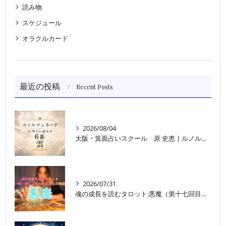
読み物
スケジュール
オラクルカード
最近の投稿
Recent Posts
2026/08/04
大阪・箕面占いスクール 原 史恵 | ルノルマンカード読み方のコツ「雲」 仕事をテーマに占った場合
2026/07/31
魂の成長を読むタロット:悪魔（第十七回目）｜大阪・箕面占いスクールラブアンドライト