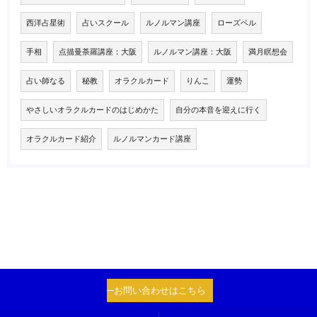
西洋占星術
占いスクール
ルノルマン講座
ローズベル
手相
点描曼荼羅講座：大阪
ルノルマン講座：大阪
満月瞑想会
占い師なる
秘教
オラクルカード
りんこ
運勢
やさしいオラクルカードのはじめかた
自分の本音を迎えに行く
オラクルカード紹介
ルノルマンカード講座
お問い合わせはこちら