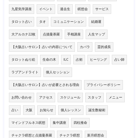
九星気学講座
イベント
過去生
瞑想会
サービス
タロット占い
タオ
コミュニケーション
結婚運
大アルカナ22枚
点描曼荼羅
手相講座
人生マップ
【大阪占いサロン】占いの内容について
カバラ
霊的成長
タロットぬり絵
生命の木
ILC
占術
ヒーリング
占い師
ラブアンドライト
個人セッション
【大阪占いサロン】占いが必要とされる理由
プライバシーポリシー
お問い合わせ
アクセス
スケジュール
スタッフ
メニュー
占い
大阪
お知らせ
個人レッスン
誕生数秘術
マインドフルネス瞑想
集中講座
四柱推命
チャクラ瞑想と点描曼荼羅
チャクラ瞑想
新月瞑想会