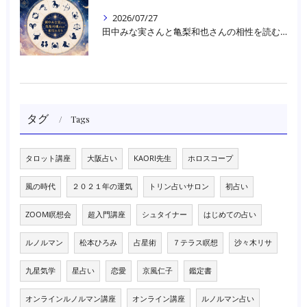
2026/07/27
田中みな実さんと亀梨和也さんの相性を読む｜大阪・箕面占いスクールラブアンドライト
タグ
Tags
タロット講座
大阪占い
KAORI先生
ホロスコープ
風の時代
２０２１年の運気
トリン占いサロン
初占い
ZOOM瞑想会
超入門講座
シュタイナー
はじめての占い
ルノルマン
松本ひろみ
占星術
７テラス瞑想
沙々木リサ
九星気学
星占い
恋愛
京風仁子
鑑定書
オンラインルノルマン講座
オンライン講座
ルノルマン占い