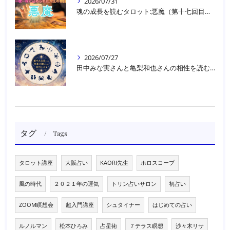
2026/07/31
魂の成長を読むタロット:悪魔（第十七回目）｜大阪・箕面占いスクールラブアンドライト
2026/07/27
田中みな実さんと亀梨和也さんの相性を読む｜大阪・箕面占いスクールラブアンドライト
タグ
Tags
タロット講座
大阪占い
KAORI先生
ホロスコープ
風の時代
２０２１年の運気
トリン占いサロン
初占い
ZOOM瞑想会
超入門講座
シュタイナー
はじめての占い
ルノルマン
松本ひろみ
占星術
７テラス瞑想
沙々木リサ