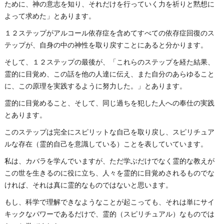
ために、神の意志を知り、それだけを行っていく力を祈りと黙想に
よって求めた」とあります。
１２ステップがアルコール依存症を含めてすべての依存症回復のス
テップが、自身の中の神性を取り戻すことにあると分かります。
そして、１２ステップの最後が、「これらのステップを経た結果、
霊的に目覚め、この話を他の人達に伝え、また自分のあらゆること
に、この原理を実践するように努力した。」とあります。
霊的に目覚めること、そして、同じ過ちを犯した人への奉仕の実践
とあります。
このステップは完全にスピリットな自己を取り戻し、スピリチュア
ルな存在（霊的自己を意識している）ことを表していています。
私は、カバラを学んでいますが、ただ学ぶだけでなく霊的な教えが
この世を生きるのに役に立ち、人々を霊的に目覚めされるものでな
ければ、それは真に霊的なものではないと思います。
もし、科学で理解できなようなことが起こっても、それは単にサイ
キックなパワーであるだけで、霊的（スピリチュアル）なものでは