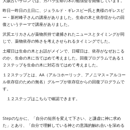
大阪占いサロンでは、カバラ生命の木の勉強会を開催しています。
昨日一昨日の土日に、ジェラルド・ギレスピー氏と奥様のギレスピ
ー・新村峰子さんの講座がありました。生命の木と依存症からの回
復というテーマで講座がありました。
沢尻エリカさんが薬物所持で逮捕されたニュースとタイミングが同
じで、薬物依存の怖さを考えさせられるタイミングでした。
土曜日は生命の木とお話がメインで、日曜日は、依存がなぜおこる
のか、生命の木に当てはめて考えました。回復プログラムである１
２ステップを生命の木に対応当てはめて考えました。
１２ステップとは、AA（アルコホーリック、アノニマス＝アルコー
ル依存症のための無名）グループが依存症からの回復プログラムで
す。
１２ステップはこちら
で確認できます。
Stepのなかに、「自分の短所を変えて下さい、と謙虚に神に求め
た」とあり、「自分で理解している神との意識的触れ合いを深める