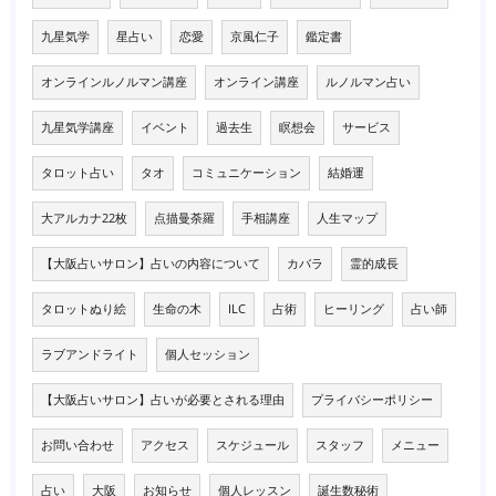
九星気学
星占い
恋愛
京風仁子
鑑定書
オンラインルノルマン講座
オンライン講座
ルノルマン占い
九星気学講座
イベント
過去生
瞑想会
サービス
タロット占い
タオ
コミュニケーション
結婚運
大アルカナ22枚
点描曼荼羅
手相講座
人生マップ
【大阪占いサロン】占いの内容について
カバラ
霊的成長
タロットぬり絵
生命の木
ILC
占術
ヒーリング
占い師
ラブアンドライト
個人セッション
【大阪占いサロン】占いが必要とされる理由
プライバシーポリシー
お問い合わせ
アクセス
スケジュール
スタッフ
メニュー
占い
大阪
お知らせ
個人レッスン
誕生数秘術