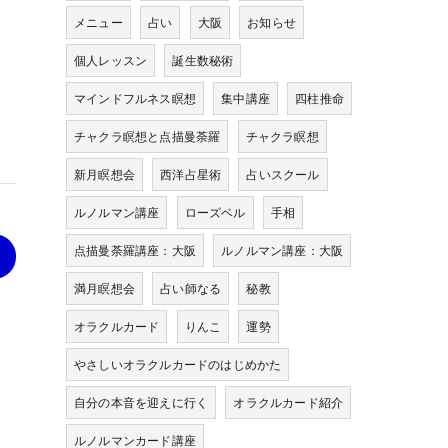
メニュー
占い
大阪
お知らせ
個人レッスン
誕生数秘術
マインドフルネス瞑想
集中講座
四柱推命
チャクラ瞑想と点描曼荼羅
チャクラ瞑想
新月瞑想会
西洋占星術
占いスクール
ルノルマン講座
ローズベル
手相
点描曼荼羅講座：大阪
ルノルマン講座：大阪
>
満月瞑想会
占い師なる
秘教
オラクルカード
りんこ
運勢
やさしいオラクルカードのはじめかた
自分の本音を迎えに行く
オラクルカード紹介
ルノルマンカード講座