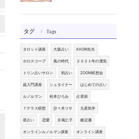
タグ
Tags
タロット講座
大阪占い
KAORI先生
ホロスコープ
風の時代
２０２１年の運気
トリン占いサロン
初占い
ZOOM瞑想会
超入門講座
シュタイナー
はじめての占い
ルノルマン
松本ひろみ
占星術
７テラス瞑想
沙々木リサ
九星気学
星占い
恋愛
京風仁子
鑑定書
オンラインルノルマン講座
オンライン講座