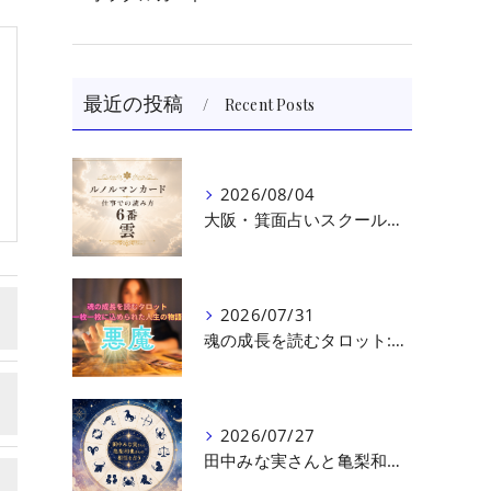
最近の投稿
Recent Posts
2026/08/04
大阪・箕面占いスクール 原 史恵 | ルノルマンカード読み方のコツ「雲」 仕事をテーマに占った場合
2026/07/31
魂の成長を読むタロット:悪魔（第十七回目）｜大阪・箕面占いスクールラブアンドライト
2026/07/27
田中みな実さんと亀梨和也さんの相性を読む｜大阪・箕面占いスクールラブアンドライト