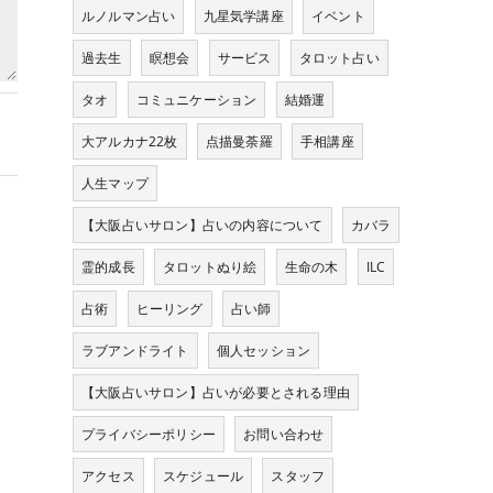
ルノルマン占い
九星気学講座
イベント
過去生
瞑想会
サービス
タロット占い
タオ
コミュニケーション
結婚運
大アルカナ22枚
点描曼荼羅
手相講座
人生マップ
【大阪占いサロン】占いの内容について
カバラ
霊的成長
タロットぬり絵
生命の木
ILC
占術
ヒーリング
占い師
ラブアンドライト
個人セッション
【大阪占いサロン】占いが必要とされる理由
プライバシーポリシー
お問い合わせ
アクセス
スケジュール
スタッフ