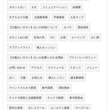
タロット占い
タオ
コミュニケーション
結婚運
大アルカナ22枚
点描曼荼羅
手相講座
人生マップ
【大阪占いサロン】占いの内容について
カバラ
霊的成長
タロットぬり絵
生命の木
ILC
占術
ヒーリング
占い師
ラブアンドライト
個人セッション
【大阪占いサロン】占いが必要とされる理由
プライバシーポリシー
お問い合わせ
アクセス
スケジュール
スタッフ
メニュー
占い
大阪
お知らせ
個人レッスン
誕生数秘術
マインドフルネス瞑想
集中講座
四柱推命
チャクラ瞑想と点描曼荼羅
チャクラ瞑想
新月瞑想会
西洋占星術
占いスクール
ルノルマン講座
ローズベル