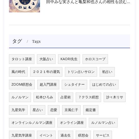
田中みな実さんと亀梨和也さんの相性を読む｜大阪・箕面占いスクールラブアンドライト
タグ
Tags
タロット講座
大阪占い
KAORI先生
ホロスコープ
風の時代
２０２１年の運気
トリン占いサロン
初占い
ZOOM瞑想会
超入門講座
シュタイナー
はじめての占い
ルノルマン
松本ひろみ
占星術
７テラス瞑想
沙々木リサ
九星気学
星占い
恋愛
京風仁子
鑑定書
オンラインルノルマン講座
オンライン講座
ルノルマン占い
九星気学講座
イベント
過去生
瞑想会
サービス