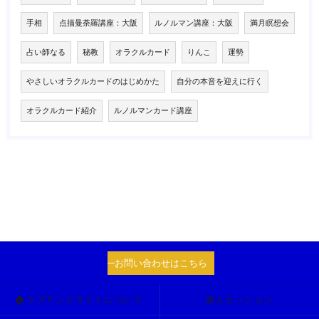
手相
点描曼荼羅講座：大阪
ルノルマン講座：大阪
満月瞑想会
占い師なる
秘教
オラクルカード
りんこ
運勢
やさしいオラクルカードのはじめかた
自分の本音を迎えに行く
オラクルカード紹介
ルノルマンカード講座
お問い合わせはこちら
🏠ラブアンドライトについて
個人セッション