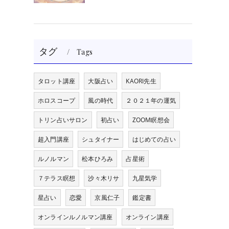
タグ
Tags
タロット講座
大阪占い
KAORI先生
ホロスコープ
風の時代
２０２１年の運気
トリン占いサロン
初占い
ZOOM瞑想会
超入門講座
シュタイナー
はじめての占い
ルノルマン
松本ひろみ
占星術
７テラス瞑想
沙々木リサ
九星気学
星占い
恋愛
京風仁子
鑑定書
オンラインルノルマン講座
オンライン講座