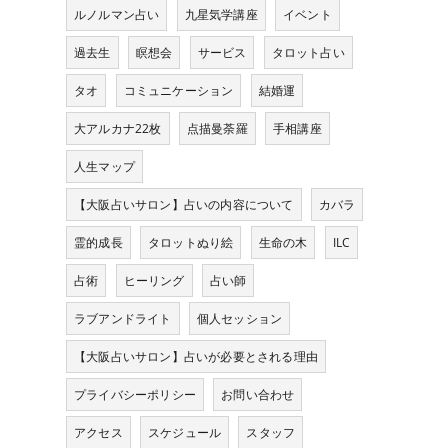
ルノルマン占い
九星気学講座
イベント
過去生
瞑想会
サービス
タロット占い
す
タオ
コミュニケーション
結婚運
大アルカナ22枚
点描曼荼羅
手相講座
と
人生マップ
【大阪占いサロン】占いの内容について
カバラ
霊的成長
タロットぬり絵
生命の木
ILC
占術
ヒーリング
占い師
ラブアンドライト
個人セッション
【大阪占いサロン】占いが必要とされる理由
プライバシーポリシー
お問い合わせ
アクセス
スケジュール
スタッフ