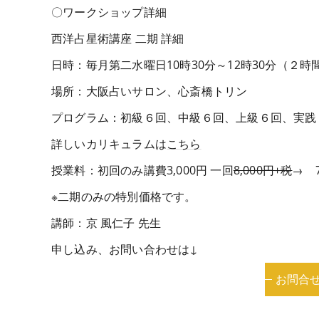
〇ワークショップ詳細
西洋占星術講座 二期 詳細
日時：毎月第二水曜日10時30分～12時30分（２時
場所：大阪占いサロン、心斎橋トリン
プログラム：初級６回、中級６回、上級６回、実践
詳しいカリキュラムは
こちら
授業料：初回のみ講費3,000円 一回
8,000円+税
→ 7
※二期のみの特別価格です。
講師：京 風仁子 先生
申し込み、お問い合わせは↓
お問合