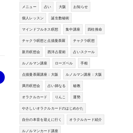
メニュー
占い
大阪
お知らせ
個人レッスン
誕生数秘術
マインドフルネス瞑想
集中講座
四柱推命
チャクラ瞑想と点描曼荼羅
チャクラ瞑想
新月瞑想会
西洋占星術
占いスクール
ルノルマン講座
ローズベル
手相
点描曼荼羅講座：大阪
ルノルマン講座：大阪
>
満月瞑想会
占い師なる
秘教
オラクルカード
りんこ
運勢
やさしいオラクルカードのはじめかた
自分の本音を迎えに行く
オラクルカード紹介
ルノルマンカード講座