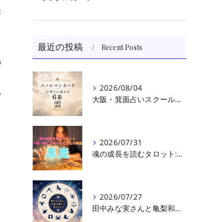
洋
最近の投稿
Recent Posts
の
2026/08/04
か
大阪・箕面占いスクール 原 史恵 | ルノルマンカード読み方のコツ「雲」 仕事をテーマに占った場合
2026/07/31
魂の成長を読むタロット:悪魔（第十七回目）｜大阪・箕面占いスクールラブアンドライト
2026/07/27
田中みな実さんと亀梨和也さんの相性を読む｜大阪・箕面占いスクールラブアンドライト