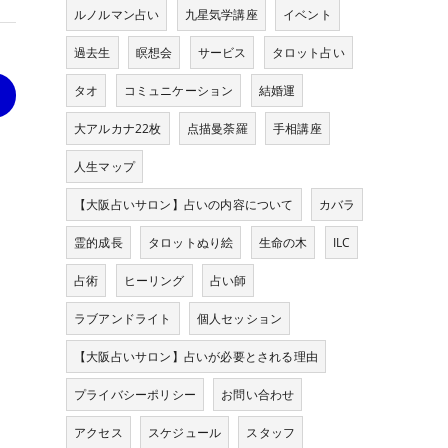
ルノルマン占い
九星気学講座
イベント
過去生
瞑想会
サービス
タロット占い
タオ
コミュニケーション
結婚運
>
大アルカナ22枚
点描曼荼羅
手相講座
人生マップ
【大阪占いサロン】占いの内容について
カバラ
霊的成長
タロットぬり絵
生命の木
ILC
占術
ヒーリング
占い師
ラブアンドライト
個人セッション
【大阪占いサロン】占いが必要とされる理由
プライバシーポリシー
お問い合わせ
アクセス
スケジュール
スタッフ