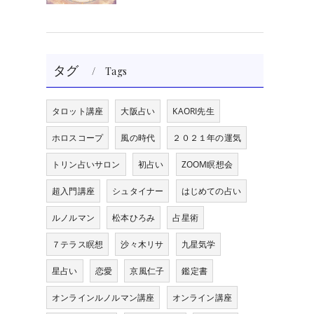
タグ
Tags
タロット講座
大阪占い
KAORI先生
ホロスコープ
風の時代
２０２１年の運気
トリン占いサロン
初占い
ZOOM瞑想会
超入門講座
シュタイナー
はじめての占い
ルノルマン
松本ひろみ
占星術
７テラス瞑想
沙々木リサ
九星気学
星占い
恋愛
京風仁子
鑑定書
オンラインルノルマン講座
オンライン講座