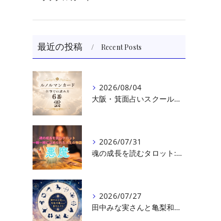
最近の投稿
Recent Posts
2026/08/04
大阪・箕面占いスクール 原 史恵 | ルノルマンカード読み方のコツ「雲」 仕事をテーマに占った場合
2026/07/31
魂の成長を読むタロット:悪魔（第十七回目）｜大阪・箕面占いスクールラブアンドライト
2026/07/27
田中みな実さんと亀梨和也さんの相性を読む｜大阪・箕面占いスクールラブアンドライト