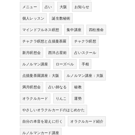
メニュー
占い
大阪
お知らせ
個人レッスン
誕生数秘術
マインドフルネス瞑想
集中講座
四柱推命
チャクラ瞑想と点描曼荼羅
チャクラ瞑想
新月瞑想会
西洋占星術
占いスクール
ルノルマン講座
ローズベル
手相
点描曼荼羅講座：大阪
ルノルマン講座：大阪
満月瞑想会
占い師なる
秘教
オラクルカード
りんこ
運勢
やさしいオラクルカードのはじめかた
自分の本音を迎えに行く
オラクルカード紹介
ルノルマンカード講座