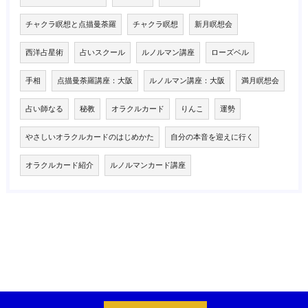
チャクラ瞑想と点描曼荼羅
チャクラ瞑想
新月瞑想会
西洋占星術
占いスクール
ルノルマン講座
ローズベル
手相
点描曼荼羅講座：大阪
ルノルマン講座：大阪
満月瞑想会
占い師なる
秘教
オラクルカード
りんこ
運勢
やさしいオラクルカードのはじめかた
自分の本音を迎えに行く
オラクルカード紹介
ルノルマンカード講座