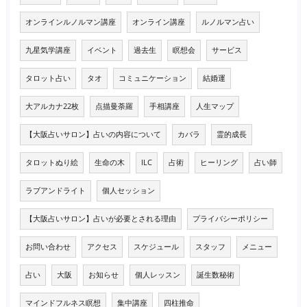
オンラインルノルマン講座
オンライン講座
ルノルマン占い
九星気学講座
イベント
過去生
瞑想会
サービス
タロット占い
タオ
コミュニケーション
結婚運
大アルカナ22枚
点描曼荼羅
手相講座
人生マップ
【大阪占いサロン】占いの内容について
カバラ
霊的成長
タロットぬり絵
生命の木
ILC
占術
ヒーリング
占い師
ラブアンドライト
個人セッション
【大阪占いサロン】占いが必要とされる理由
プライバシーポリシー
お問い合わせ
アクセス
スケジュール
スタッフ
メニュー
占い
大阪
お知らせ
個人レッスン
誕生数秘術
マインドフルネス瞑想
集中講座
四柱推命