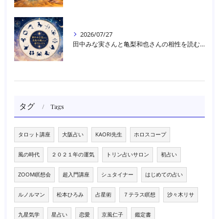
2026/07/27
田中みな実さんと亀梨和也さんの相性を読む｜大阪・箕面占いスクールラブアンドライト
タグ
Tags
タロット講座
大阪占い
KAORI先生
ホロスコープ
風の時代
２０２１年の運気
トリン占いサロン
初占い
ZOOM瞑想会
超入門講座
シュタイナー
はじめての占い
ルノルマン
松本ひろみ
占星術
７テラス瞑想
沙々木リサ
九星気学
星占い
恋愛
京風仁子
鑑定書