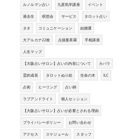
ルノルマン占い
九星気学講座
イベント
過去生
瞑想会
サービス
タロット占い
タオ
コミュニケーション
結婚運
大アルカナ22枚
点描曼荼羅
手相講座
人生マップ
【大阪占いサロン】占いの内容について
カバラ
霊的成長
タロットぬり絵
生命の木
ILC
占術
ヒーリング
占い師
ラブアンドライト
個人セッション
【大阪占いサロン】占いが必要とされる理由
プライバシーポリシー
お問い合わせ
アクセス
スケジュール
スタッフ