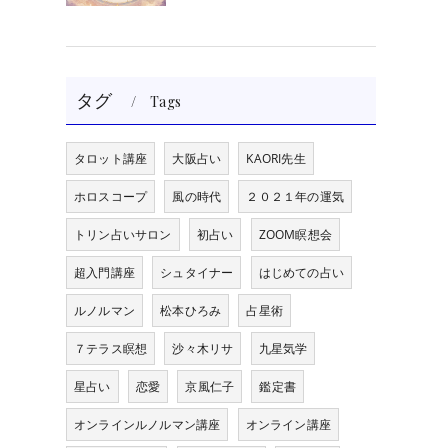
タグ
Tags
タロット講座
大阪占い
KAORI先生
ホロスコープ
風の時代
２０２１年の運気
トリン占いサロン
初占い
ZOOM瞑想会
超入門講座
シュタイナー
はじめての占い
ルノルマン
松本ひろみ
占星術
７テラス瞑想
沙々木リサ
九星気学
星占い
恋愛
京風仁子
鑑定書
オンラインルノルマン講座
オンライン講座