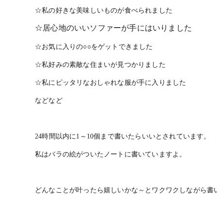
☆私の好きな美味しいものが食べられました
☆
居心地のいいソファーが手にはいりました
☆お気に入りの○○をゲットできました
☆私好みの素敵な住まいが見つかりました
☆私にピッタリなおしゃれな服が手に入りました
などなど
24
時間以内に
1
～
10
個まで書いたらいいとされています。
私はバラの絵がついたノートに書いていますよ。
どんなことが叶ったら嬉しいかな～とワクワクしながら書