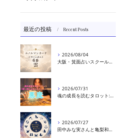
最近の投稿
Recent Posts
2026/08/04
大阪・箕面占いスクール 原 史恵 | ルノルマンカード読み方のコツ「雲」 仕事をテーマに占った場合
2026/07/31
魂の成長を読むタロット:悪魔（第十七回目）｜大阪・箕面占いスクールラブアンドライト
2026/07/27
田中みな実さんと亀梨和也さんの相性を読む｜大阪・箕面占いスクールラブアンドライト