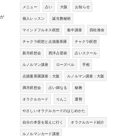
メニュー
占い
大阪
お知らせ
が
個人レッスン
誕生数秘術
マインドフルネス瞑想
集中講座
四柱推命
チャクラ瞑想と点描曼荼羅
チャクラ瞑想
新月瞑想会
西洋占星術
占いスクール
ルノルマン講座
ローズベル
手相
点描曼荼羅講座：大阪
ルノルマン講座：大阪
満月瞑想会
占い師なる
秘教
オラクルカード
りんこ
運勢
やさしいオラクルカードのはじめかた
自分の本音を迎えに行く
オラクルカード紹介
ルノルマンカード講座