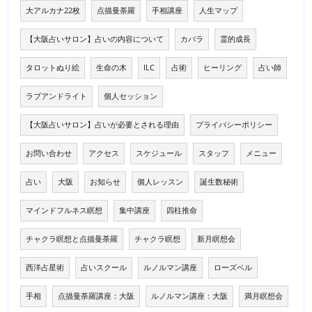
大アルカナ22枚
点描曼荼羅
手相講座
人生マップ
【大阪占いサロン】占いの内容について
カバラ
霊的成長
タロットぬり絵
生命の木
ILC
占術
ヒーリング
占い師
ラブアンドライト
個人セッション
【大阪占いサロン】占いが必要とされる理由
プライバシーポリシー
お問い合わせ
アクセス
スケジュール
スタッフ
メニュー
占い
大阪
お知らせ
個人レッスン
誕生数秘術
マインドフルネス瞑想
集中講座
四柱推命
チャクラ瞑想と点描曼荼羅
チャクラ瞑想
新月瞑想会
西洋占星術
占いスクール
ルノルマン講座
ローズベル
手相
点描曼荼羅講座：大阪
ルノルマン講座：大阪
満月瞑想会