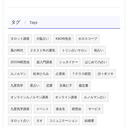
タグ
Tags
タロット講座
大阪占い
KAORI先生
ホロスコープ
風の時代
２０２１年の運気
トリン占いサロン
初占い
ZOOM瞑想会
超入門講座
シュタイナー
はじめての占い
ルノルマン
松本ひろみ
占星術
７テラス瞑想
沙々木リサ
九星気学
星占い
恋愛
京風仁子
鑑定書
オンラインルノルマン講座
オンライン講座
ルノルマン占い
九星気学講座
イベント
過去生
瞑想会
サービス
タロット占い
タオ
コミュニケーション
結婚運