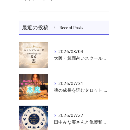
最近の投稿
Recent Posts
2026/08/04
大阪・箕面占いスクール 原 史恵 | ルノルマンカード読み方のコツ「雲」 仕事をテーマに占った場合
2026/07/31
魂の成長を読むタロット:悪魔（第十七回目）｜大阪・箕面占いスクールラブアンドライト
2026/07/27
田中みな実さんと亀梨和也さんの相性を読む｜大阪・箕面占いスクールラブアンドライト