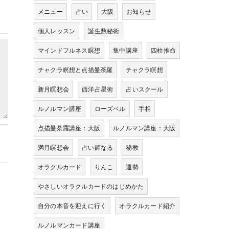
メニュー
占い
大阪
お知らせ
個人レッスン
誕生数秘術
マインドフルネス瞑想
集中講座
四柱推命
チャクラ瞑想と点描曼荼羅
チャクラ瞑想
新月瞑想会
西洋占星術
占いスクール
ルノルマン講座
ローズベル
手相
点描曼荼羅講座：大阪
ルノルマン講座：大阪
満月瞑想会
占い師なる
秘教
オラクルカード
りんこ
運勢
やさしいオラクルカードのはじめかた
自分の本音を迎えに行く
オラクルカード紹介
ルノルマンカード講座