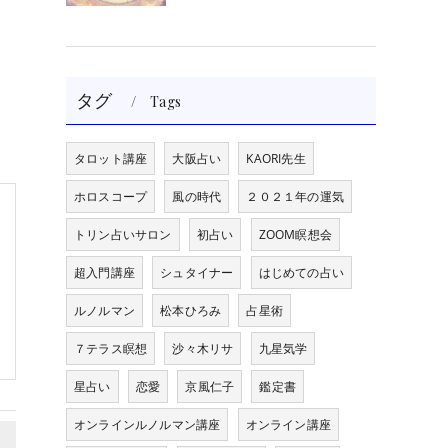
タグ
Tags
タロット講座
大阪占い
KAORI先生
ホロスコープ
風の時代
２０２１年の運気
トリン占いサロン
初占い
ZOOM瞑想会
超入門講座
シュタイナー
はじめての占い
ルノルマン
松本ひろみ
占星術
７テラス瞑想
沙々木リサ
九星気学
星占い
恋愛
京風仁子
鑑定書
オンラインルノルマン講座
オンライン講座