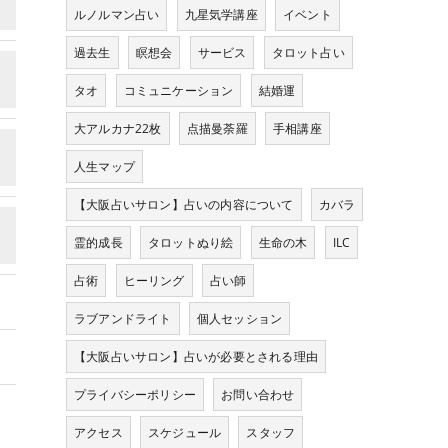
ルノルマン占い
九星気学講座
イベント
過去生
瞑想会
サービス
タロット占い
タオ
コミュニケーション
結婚運
大アルカナ22枚
点描曼荼羅
手相講座
人生マップ
【大阪占いサロン】占いの内容について
カバラ
霊的成長
タロットぬり絵
生命の木
ILC
占術
ヒーリング
占い師
ラブアンドライト
個人セッション
【大阪占いサロン】占いが必要とされる理由
プライバシーポリシー
お問い合わせ
アクセス
スケジュール
スタッフ