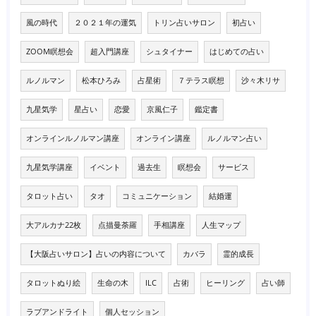
風の時代
２０２１年の運気
トリン占いサロン
初占い
ZOOM瞑想会
超入門講座
シュタイナー
はじめての占い
ルノルマン
松本ひろみ
占星術
７テラス瞑想
沙々木リサ
九星気学
星占い
恋愛
京風仁子
鑑定書
オンラインルノルマン講座
オンライン講座
ルノルマン占い
九星気学講座
イベント
過去生
瞑想会
サービス
タロット占い
タオ
コミュニケーション
結婚運
大アルカナ22枚
点描曼荼羅
手相講座
人生マップ
【大阪占いサロン】占いの内容について
カバラ
霊的成長
タロットぬり絵
生命の木
ILC
占術
ヒーリング
占い師
ラブアンドライト
個人セッション