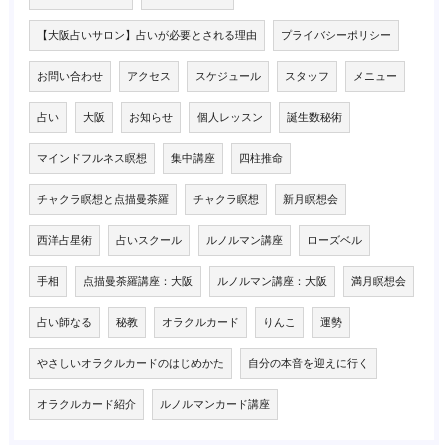
【大阪占いサロン】占いが必要とされる理由
プライバシーポリシー
お問い合わせ
アクセス
スケジュール
スタッフ
メニュー
占い
大阪
お知らせ
個人レッスン
誕生数秘術
マインドフルネス瞑想
集中講座
四柱推命
チャクラ瞑想と点描曼荼羅
チャクラ瞑想
新月瞑想会
西洋占星術
占いスクール
ルノルマン講座
ローズベル
手相
点描曼荼羅講座：大阪
ルノルマン講座：大阪
満月瞑想会
占い師なる
秘教
オラクルカード
りんこ
運勢
やさしいオラクルカードのはじめかた
自分の本音を迎えに行く
オラクルカード紹介
ルノルマンカード講座