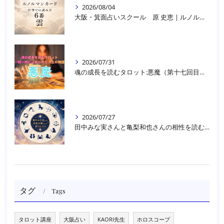
2026/08/04
大阪・箕面占いスクール 原 史恵 | ルノルマンカード読み方のコツ「雲」 仕事をテーマに占った場合
2026/07/31
魂の成長を読むタロット:悪魔（第十七回目）｜大阪・箕面占いスクールラブアンドライト
2026/07/27
田中みな実さんと亀梨和也さんの相性を読む｜大阪・箕面占いスクールラブアンドライト
タグ
Tags
タロット講座
大阪占い
KAORI先生
ホロスコープ