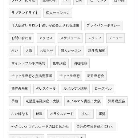
ラブアンドライト
個人セッション
【大阪占いサロン】占いが必要とされる理由
プライバシーポリシー
お問い合わせ
アクセス
スケジュール
スタッフ
メニュー
占い
大阪
お知らせ
個人レッスン
誕生数秘術
マインドフルネス瞑想
集中講座
四柱推命
チャクラ瞑想と点描曼荼羅
チャクラ瞑想
新月瞑想会
西洋占星術
占いスクール
ルノルマン講座
ローズベル
手相
点描曼荼羅講座：大阪
ルノルマン講座：大阪
満月瞑想会
占い師なる
秘教
オラクルカード
りんこ
運勢
やさしいオラクルカードのはじめかた
自分の本音を迎えに行く