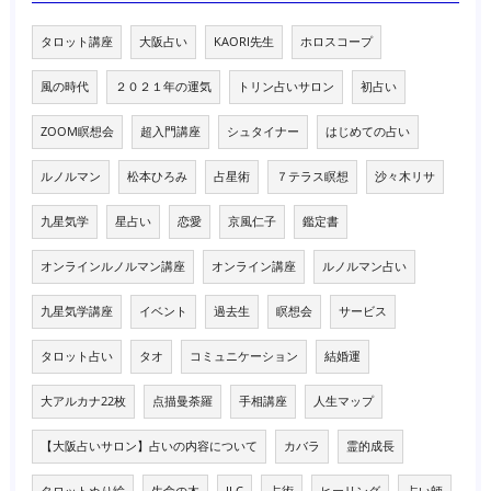
タロット講座
大阪占い
KAORI先生
ホロスコープ
風の時代
２０２１年の運気
トリン占いサロン
初占い
ZOOM瞑想会
超入門講座
シュタイナー
はじめての占い
ルノルマン
松本ひろみ
占星術
７テラス瞑想
沙々木リサ
九星気学
星占い
恋愛
京風仁子
鑑定書
オンラインルノルマン講座
オンライン講座
ルノルマン占い
九星気学講座
イベント
過去生
瞑想会
サービス
タロット占い
タオ
コミュニケーション
結婚運
大アルカナ22枚
点描曼荼羅
手相講座
人生マップ
【大阪占いサロン】占いの内容について
カバラ
霊的成長
タロットぬり絵
生命の木
ILC
占術
ヒーリング
占い師