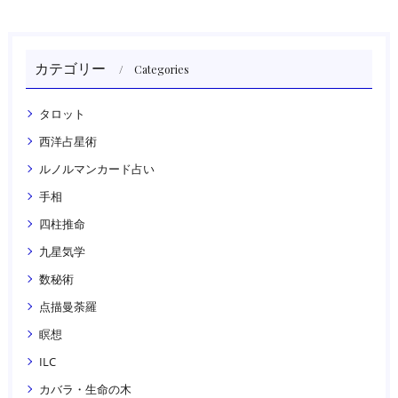
カテゴリー
Categories
タロット
西洋占星術
ルノルマンカード占い
手相
四柱推命
九星気学
数秘術
点描曼荼羅
瞑想
ILC
カバラ・生命の木