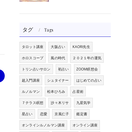
タグ
Tags
タロット講座
大阪占い
KAORI先生
ホロスコープ
風の時代
２０２１年の運気
トリン占いサロン
初占い
ZOOM瞑想会
>
超入門講座
シュタイナー
はじめての占い
ルノルマン
松本ひろみ
占星術
７テラス瞑想
沙々木リサ
九星気学
星占い
恋愛
京風仁子
鑑定書
オンラインルノルマン講座
オンライン講座