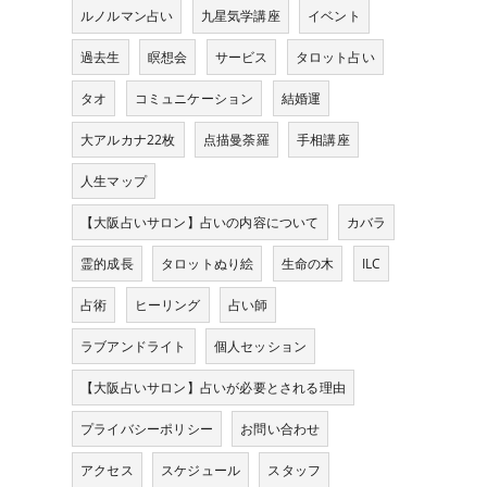
ルノルマン占い
九星気学講座
イベント
過去生
瞑想会
サービス
タロット占い
タオ
コミュニケーション
結婚運
大アルカナ22枚
点描曼荼羅
手相講座
人生マップ
【大阪占いサロン】占いの内容について
カバラ
霊的成長
タロットぬり絵
生命の木
ILC
占術
ヒーリング
占い師
ラブアンドライト
個人セッション
【大阪占いサロン】占いが必要とされる理由
プライバシーポリシー
お問い合わせ
アクセス
スケジュール
スタッフ