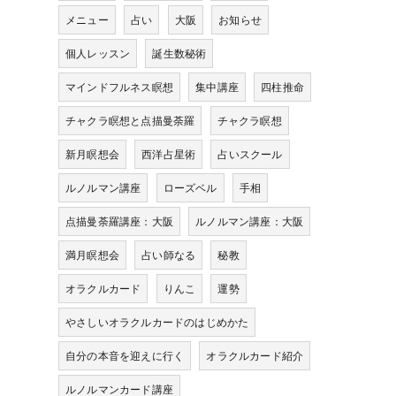
メニュー
占い
大阪
お知らせ
個人レッスン
誕生数秘術
マインドフルネス瞑想
集中講座
四柱推命
チャクラ瞑想と点描曼荼羅
チャクラ瞑想
新月瞑想会
西洋占星術
占いスクール
ルノルマン講座
ローズベル
手相
点描曼荼羅講座：大阪
ルノルマン講座：大阪
満月瞑想会
占い師なる
秘教
オラクルカード
りんこ
運勢
やさしいオラクルカードのはじめかた
自分の本音を迎えに行く
オラクルカード紹介
ルノルマンカード講座