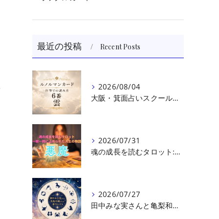
最近の投稿
Recent Posts
、
2026/08/04
を
大阪・箕面占いスクール 原 史恵 | ルノルマンカード読み方のコツ「雲」 仕事をテーマに占った場合
2026/07/31
魂の成長を読むタロット:悪魔（第十七回目）｜大阪・箕面占いスクールラブアンドライト
2026/07/27
田中みな実さんと亀梨和也さんの相性を読む｜大阪・箕面占いスクールラブアンドライト