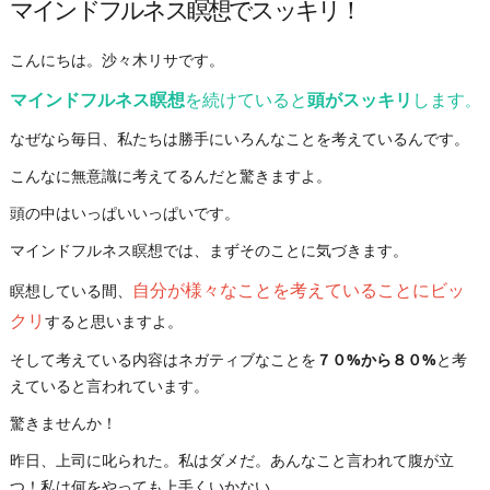
マインドフルネス瞑想でスッキリ！
こんにちは。沙々木リサです。
マインドフルネス瞑想
を続けていると
頭がスッキリ
します
。
なぜなら毎日、私たちは勝手にいろんなことを考えているんです。
こんなに無意識に考えてるんだと驚きますよ。
頭の中はいっぱいいっぱいです。
マインドフルネス瞑想では、まずそのことに気づきます。
自分が様々なことを考えていることにビッ
瞑想している間、
クリ
すると思いますよ。
そして考えている内容はネガティブなことを
７０%から８０%
と考
えていると言われています。
驚きませんか！
昨日、上司に叱られた。私はダメだ。あんなこと言われて腹が立
つ！私は何をやっても上手くいかない。