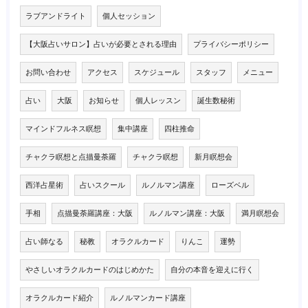
ラブアンドライト
個人セッション
【大阪占いサロン】占いが必要とされる理由
プライバシーポリシー
お問い合わせ
アクセス
スケジュール
スタッフ
メニュー
占い
大阪
お知らせ
個人レッスン
誕生数秘術
マインドフルネス瞑想
集中講座
四柱推命
チャクラ瞑想と点描曼荼羅
チャクラ瞑想
新月瞑想会
西洋占星術
占いスクール
ルノルマン講座
ローズベル
手相
点描曼荼羅講座：大阪
ルノルマン講座：大阪
満月瞑想会
占い師なる
秘教
オラクルカード
りんこ
運勢
やさしいオラクルカードのはじめかた
自分の本音を迎えに行く
オラクルカード紹介
ルノルマンカード講座