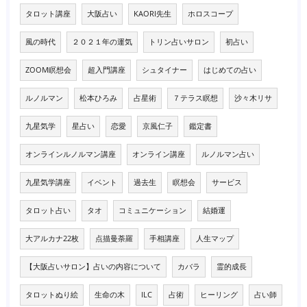
タロット講座
大阪占い
KAORI先生
ホロスコープ
風の時代
２０２１年の運気
トリン占いサロン
初占い
ZOOM瞑想会
超入門講座
シュタイナー
はじめての占い
ルノルマン
松本ひろみ
占星術
７テラス瞑想
沙々木リサ
九星気学
星占い
恋愛
京風仁子
鑑定書
オンラインルノルマン講座
オンライン講座
ルノルマン占い
九星気学講座
イベント
過去生
瞑想会
サービス
タロット占い
タオ
コミュニケーション
結婚運
大アルカナ22枚
点描曼荼羅
手相講座
人生マップ
【大阪占いサロン】占いの内容について
カバラ
霊的成長
タロットぬり絵
生命の木
ILC
占術
ヒーリング
占い師