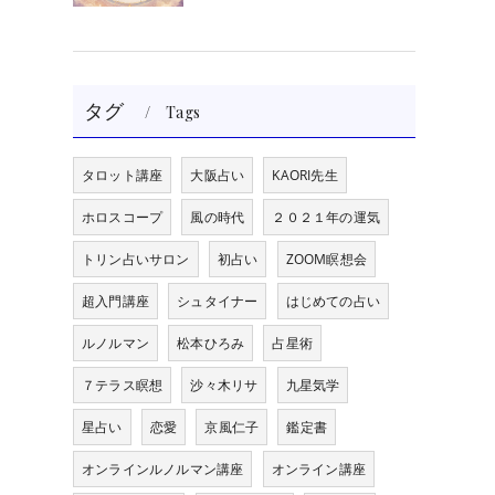
タグ
Tags
タロット講座
大阪占い
KAORI先生
ホロスコープ
風の時代
２０２１年の運気
トリン占いサロン
初占い
ZOOM瞑想会
超入門講座
シュタイナー
はじめての占い
ルノルマン
松本ひろみ
占星術
７テラス瞑想
沙々木リサ
九星気学
星占い
恋愛
京風仁子
鑑定書
オンラインルノルマン講座
オンライン講座