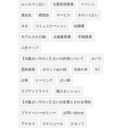
ルノルマン占い
九星気学講座
イベント
過去生
瞑想会
サービス
タロット占い
タオ
コミュニケーション
結婚運
大アルカナ22枚
点描曼荼羅
手相講座
人生マップ
【大阪占いサロン】占いの内容について
カバラ
霊的成長
タロットぬり絵
生命の木
ILC
占術
ヒーリング
占い師
ラブアンドライト
個人セッション
【大阪占いサロン】占いが必要とされる理由
プライバシーポリシー
お問い合わせ
アクセス
スケジュール
スタッフ