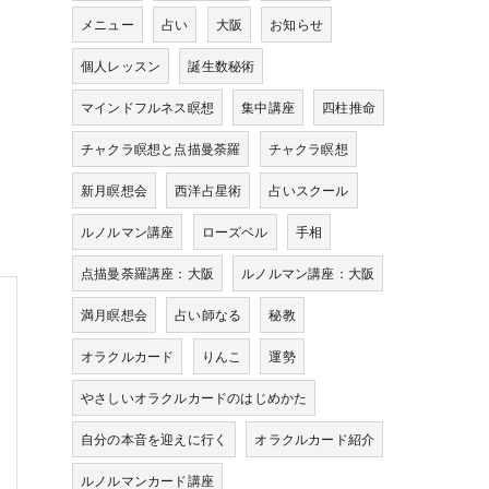
メニュー
占い
大阪
お知らせ
個人レッスン
誕生数秘術
マインドフルネス瞑想
集中講座
四柱推命
チャクラ瞑想と点描曼荼羅
チャクラ瞑想
新月瞑想会
西洋占星術
占いスクール
ルノルマン講座
ローズベル
手相
点描曼荼羅講座：大阪
ルノルマン講座：大阪
満月瞑想会
占い師なる
秘教
オラクルカード
りんこ
運勢
やさしいオラクルカードのはじめかた
自分の本音を迎えに行く
オラクルカード紹介
ルノルマンカード講座