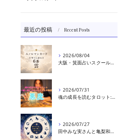
最近の投稿
Recent Posts
2026/08/04
大阪・箕面占いスクール 原 史恵 | ルノルマンカード読み方のコツ「雲」 仕事をテーマに占った場合
2026/07/31
魂の成長を読むタロット:悪魔（第十七回目）｜大阪・箕面占いスクールラブアンドライト
2026/07/27
田中みな実さんと亀梨和也さんの相性を読む｜大阪・箕面占いスクールラブアンドライト