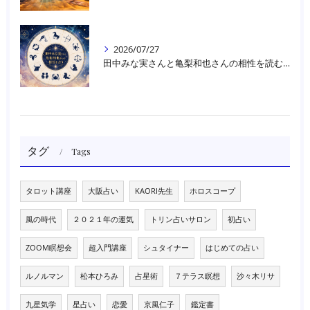
2026/07/27
田中みな実さんと亀梨和也さんの相性を読む｜大阪・箕面占いスクールラブアンドライト
タグ
Tags
タロット講座
大阪占い
KAORI先生
ホロスコープ
風の時代
２０２１年の運気
トリン占いサロン
初占い
ZOOM瞑想会
超入門講座
シュタイナー
はじめての占い
ルノルマン
松本ひろみ
占星術
７テラス瞑想
沙々木リサ
九星気学
星占い
恋愛
京風仁子
鑑定書