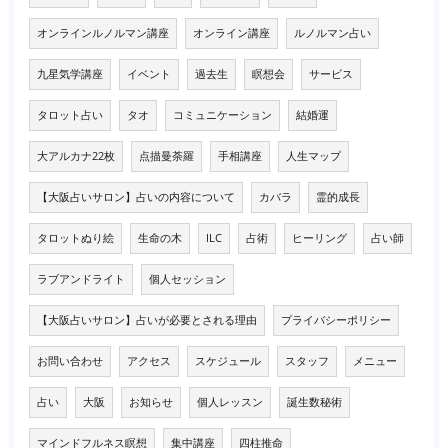
オンラインルノルマン講座
オンライン講座
ルノルマン占い
九星気学講座
イベント
過去生
瞑想会
サービス
タロット占い
タオ
コミュニケーション
結婚運
大アルカナ22枚
点描曼荼羅
手相講座
人生マップ
【大阪占いサロン】占いの内容について
カバラ
霊的成長
タロットぬり絵
生命の木
ILC
占術
ヒーリング
占い師
ラブアンドライト
個人セッション
【大阪占いサロン】占いが必要とされる理由
プライバシーポリシー
お問い合わせ
アクセス
スケジュール
スタッフ
メニュー
占い
大阪
お知らせ
個人レッスン
誕生数秘術
マインドフルネス瞑想
集中講座
四柱推命