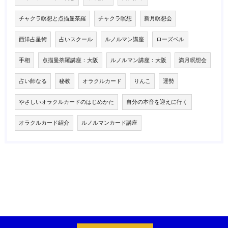
チャクラ瞑想と点描曼荼羅
チャクラ瞑想
新月瞑想会
西洋占星術
占いスクール
ルノルマン講座
ローズベル
手相
点描曼荼羅講座：大阪
ルノルマン講座：大阪
満月瞑想会
占い師なる
秘教
オラクルカード
りんこ
運勢
やさしいオラクルカードのはじめかた
自分の本音を迎えに行く
オラクルカード紹介
ルノルマンカード講座