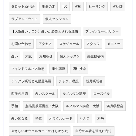
タロットぬり絵
生命の木
ILC
占術
ヒーリング
占い師
ラブアンドライト
個人セッション
【大阪占いサロン】占いが必要とされる理由
プライバシーポリシー
お問い合わせ
アクセス
スケジュール
スタッフ
メニュー
占い
大阪
お知らせ
個人レッスン
誕生数秘術
マインドフルネス瞑想
集中講座
四柱推命
チャクラ瞑想と点描曼荼羅
チャクラ瞑想
新月瞑想会
西洋占星術
占いスクール
ルノルマン講座
ローズベル
手相
点描曼荼羅講座：大阪
ルノルマン講座：大阪
満月瞑想会
占い師なる
秘教
オラクルカード
りんこ
運勢
やさしいオラクルカードのはじめかた
自分の本音を迎えに行く