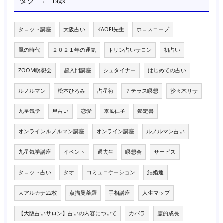
タグ
Tags
タロット講座
大阪占い
KAORI先生
ホロスコープ
風の時代
２０２１年の運気
トリン占いサロン
初占い
ZOOM瞑想会
超入門講座
シュタイナー
はじめての占い
ルノルマン
松本ひろみ
占星術
７テラス瞑想
沙々木リサ
九星気学
星占い
恋愛
京風仁子
鑑定書
オンラインルノルマン講座
オンライン講座
ルノルマン占い
九星気学講座
イベント
過去生
瞑想会
サービス
タロット占い
タオ
コミュニケーション
結婚運
大アルカナ22枚
点描曼荼羅
手相講座
人生マップ
【大阪占いサロン】占いの内容について
カバラ
霊的成長