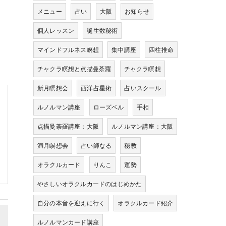
メニュー
占い
大阪
お知らせ
個人レッスン
誕生数秘術
マインドフルネス瞑想
集中講座
四柱推命
チャクラ瞑想と点描曼荼羅
チャクラ瞑想
新月瞑想会
西洋占星術
占いスクール
ルノルマン講座
ローズベル
手相
点描曼荼羅講座：大阪
ルノルマン講座：大阪
満月瞑想会
占い師なる
秘教
オラクルカード
りんこ
運勢
やさしいオラクルカードのはじめかた
自分の本音を迎えに行く
オラクルカード紹介
ルノルマンカード講座