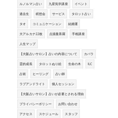
ルノルマン占い
九星気学講座
イベント
過去生
瞑想会
サービス
タロット占い
タオ
コミュニケーション
結婚運
大アルカナ22枚
点描曼荼羅
手相講座
人生マップ
【大阪占いサロン】占いの内容について
カバラ
霊的成長
タロットぬり絵
生命の木
ILC
占術
ヒーリング
占い師
ラブアンドライト
個人セッション
【大阪占いサロン】占いが必要とされる理由
プライバシーポリシー
お問い合わせ
アクセス
スケジュール
スタッフ