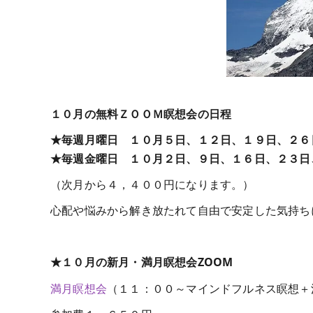
１０月の無料ＺＯＯＭ瞑想会の日程
★毎週月曜日 １０月５日、１２日、１９日、
★毎週金曜日 １０月２日、９
日、１６日、２３日
（次月から４，４００円になります。）
心配や悩みから解き放たれて自由で安定した気持ち
★１０月の新月・満月瞑想会ZOOM
満月瞑想会
（１１：００～マインドフルネス瞑想＋