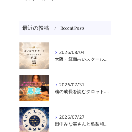
最近の投稿
Recent Posts
2026/08/04
大阪・箕面占いスクール 原 史恵 | ルノルマンカード読み方のコツ「雲」 仕事をテーマに占った場合
2026/07/31
魂の成長を読むタロット:悪魔（第十七回目）｜大阪・箕面占いスクールラブアンドライト
2026/07/27
田中みな実さんと亀梨和也さんの相性を読む｜大阪・箕面占いスクールラブアンドライト