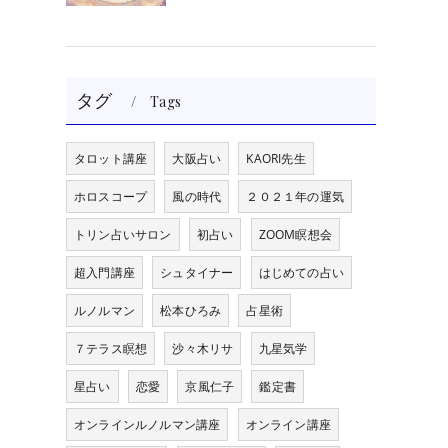
タグ
Tags
タロット講座
大阪占い
KAORI先生
ホロスコープ
風の時代
２０２１年の運気
トリン占いサロン
初占い
ZOOM瞑想会
超入門講座
シュタイナー
はじめての占い
ルノルマン
松本ひろみ
占星術
７テラス瞑想
沙々木リサ
九星気学
星占い
恋愛
京風仁子
鑑定書
オンラインルノルマン講座
オンライン講座