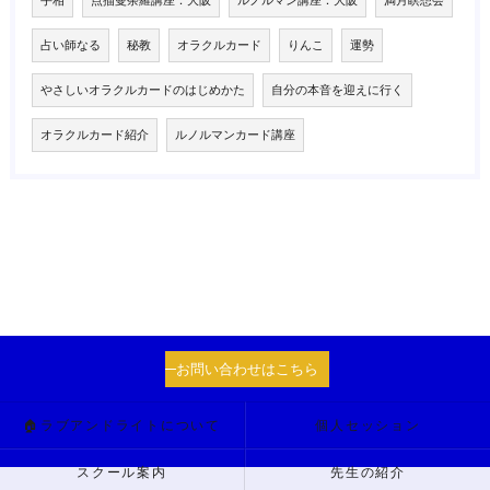
手相
点描曼荼羅講座：大阪
ルノルマン講座：大阪
満月瞑想会
占い師なる
秘教
オラクルカード
りんこ
運勢
やさしいオラクルカードのはじめかた
自分の本音を迎えに行く
オラクルカード紹介
ルノルマンカード講座
お問い合わせはこちら
🏠ラブアンドライトについて
個人セッション
スクール案内
先生の紹介