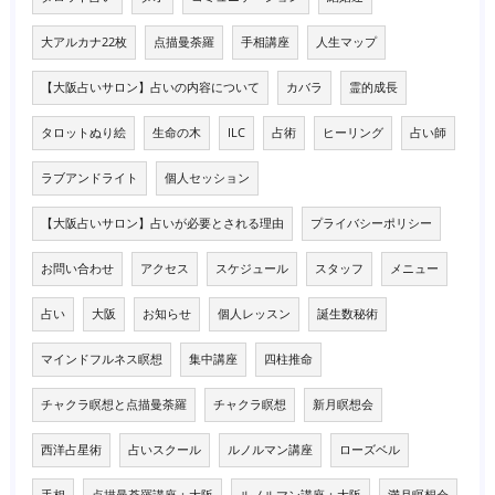
大アルカナ22枚
点描曼荼羅
手相講座
人生マップ
【大阪占いサロン】占いの内容について
カバラ
霊的成長
タロットぬり絵
生命の木
ILC
占術
ヒーリング
占い師
ラブアンドライト
個人セッション
【大阪占いサロン】占いが必要とされる理由
プライバシーポリシー
お問い合わせ
アクセス
スケジュール
スタッフ
メニュー
占い
大阪
お知らせ
個人レッスン
誕生数秘術
マインドフルネス瞑想
集中講座
四柱推命
チャクラ瞑想と点描曼荼羅
チャクラ瞑想
新月瞑想会
西洋占星術
占いスクール
ルノルマン講座
ローズベル