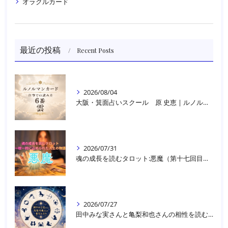
オラクルカード
最近の投稿
Recent Posts
2026/08/04
大阪・箕面占いスクール 原 史恵 | ルノルマンカード読み方のコツ「雲」 仕事をテーマに占った場合
2026/07/31
魂の成長を読むタロット:悪魔（第十七回目）｜大阪・箕面占いスクールラブアンドライト
2026/07/27
田中みな実さんと亀梨和也さんの相性を読む｜大阪・箕面占いスクールラブアンドライト