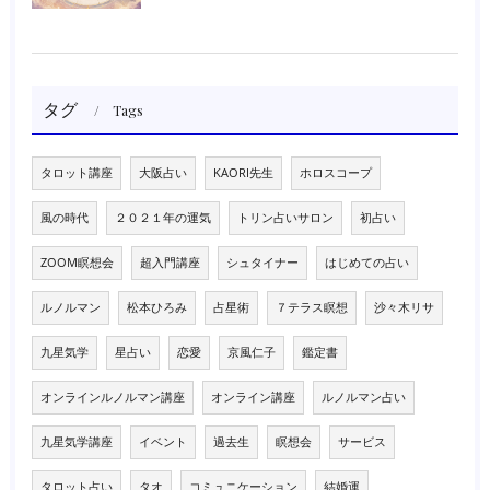
タグ
Tags
タロット講座
大阪占い
KAORI先生
ホロスコープ
風の時代
２０２１年の運気
トリン占いサロン
初占い
ZOOM瞑想会
超入門講座
シュタイナー
はじめての占い
ルノルマン
松本ひろみ
占星術
７テラス瞑想
沙々木リサ
九星気学
星占い
恋愛
京風仁子
鑑定書
オンラインルノルマン講座
オンライン講座
ルノルマン占い
九星気学講座
イベント
過去生
瞑想会
サービス
タロット占い
タオ
コミュニケーション
結婚運