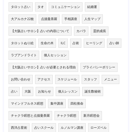
タロット占い
タオ
コミュニケーション
結婚運
大アルカナ22枚
点描曼荼羅
手相講座
人生マップ
【大阪占いサロン】占いの内容について
カバラ
霊的成長
タロットぬり絵
生命の木
ILC
占術
ヒーリング
占い師
ラブアンドライト
個人セッション
【大阪占いサロン】占いが必要とされる理由
プライバシーポリシー
お問い合わせ
アクセス
スケジュール
スタッフ
メニュー
占い
大阪
お知らせ
個人レッスン
誕生数秘術
マインドフルネス瞑想
集中講座
四柱推命
チャクラ瞑想と点描曼荼羅
チャクラ瞑想
新月瞑想会
西洋占星術
占いスクール
ルノルマン講座
ローズベル