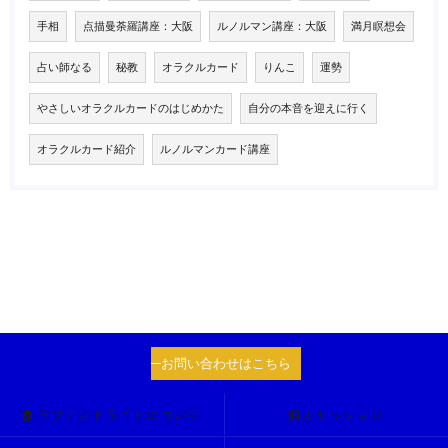
手相
点描曼荼羅講座：大阪
ルノルマン講座：大阪
満月瞑想会
占い師なる
秘教
オラクルカード
りんこ
運勢
やさしいオラクルカードのはじめかた
自分の本音を迎えに行く
オラクルカード紹介
ルノルマンカード講座
お問い合わせはこちら
🏠ラブアンドライトについて
個人セッション