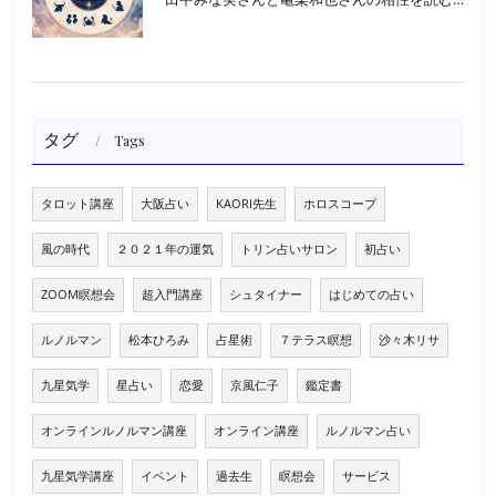
タグ
Tags
タロット講座
大阪占い
KAORI先生
ホロスコープ
風の時代
２０２１年の運気
トリン占いサロン
初占い
ZOOM瞑想会
超入門講座
シュタイナー
はじめての占い
ルノルマン
松本ひろみ
占星術
７テラス瞑想
沙々木リサ
九星気学
星占い
恋愛
京風仁子
鑑定書
オンラインルノルマン講座
オンライン講座
ルノルマン占い
九星気学講座
イベント
過去生
瞑想会
サービス