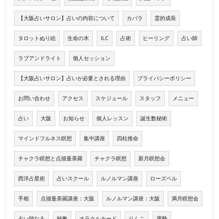
【大阪占いサロン】占いの内容について
カバラ
霊的成長
タロットぬり絵
生命の木
ILC
占術
ヒーリング
占い師
ラブアンドライト
個人セッション
【大阪占いサロン】占いが必要とされる理由
プライバシーポリシー
お問い合わせ
アクセス
スケジュール
スタッフ
メニュー
占い
大阪
お知らせ
個人レッスン
誕生数秘術
マインドフルネス瞑想
集中講座
四柱推命
チャクラ瞑想と点描曼荼羅
チャクラ瞑想
新月瞑想会
西洋占星術
占いスクール
ルノルマン講座
ローズベル
手相
点描曼荼羅講座：大阪
ルノルマン講座：大阪
満月瞑想会
占い師なる
秘教
オラクルカード
りんこ
運勢