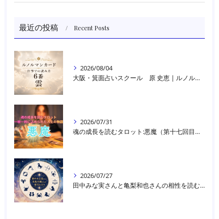
最近の投稿
Recent Posts
2026/08/04
大阪・箕面占いスクール 原 史恵 | ルノルマンカード読み方のコツ「雲」 仕事をテーマに占った場合
2026/07/31
魂の成長を読むタロット:悪魔（第十七回目）｜大阪・箕面占いスクールラブアンドライト
2026/07/27
田中みな実さんと亀梨和也さんの相性を読む｜大阪・箕面占いスクールラブアンドライト