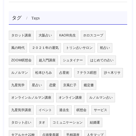
タグ
Tags
タロット講座
大阪占い
KAORI先生
ホロスコープ
風の時代
２０２１年の運気
トリン占いサロン
初占い
ZOOM瞑想会
超入門講座
シュタイナー
はじめての占い
ルノルマン
松本ひろみ
占星術
７テラス瞑想
沙々木リサ
九星気学
星占い
恋愛
京風仁子
鑑定書
オンラインルノルマン講座
オンライン講座
ルノルマン占い
九星気学講座
イベント
過去生
瞑想会
サービス
タロット占い
タオ
コミュニケーション
結婚運
大アルカナ22枚
点描曼荼羅
手相講座
人生マップ