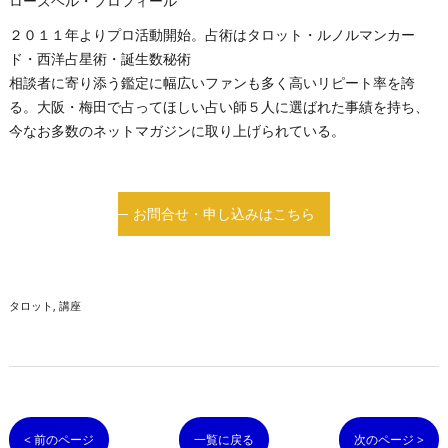
ローズベル・プロフィール
２０１１年よりプロ活動開始。占術はタロット・ルノルマンカー
ド・西洋占星術・誕生数秘術
相談者に寄り添う鑑定に幅広いファンも多く高いリピート率を誇
る。大阪・梅田で占ってほしい占い師５人に選ばれた事績を持ち、
今なお多数のネットマガジンに取り上げられている。
お問合せ・申し込みはこちら
タロット
講座
< 前のページ
一覧に戻る
次のページ >