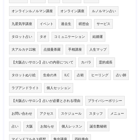
オンラインルノルマン講座
オンライン講座
ルノルマン占い
九星気学講座
イベント
過去生
瞑想会
サービス
タロット占い
タオ
コミュニケーション
結婚運
大アルカナ22枚
点描曼荼羅
手相講座
人生マップ
【大阪占いサロン】占いの内容について
カバラ
霊的成長
タロットぬり絵
生命の木
ILC
占術
ヒーリング
占い師
ラブアンドライト
個人セッション
【大阪占いサロン】占いが必要とされる理由
プライバシーポリシー
お問い合わせ
アクセス
スケジュール
スタッフ
メニュー
占い
大阪
お知らせ
個人レッスン
誕生数秘術
マインドフルネス瞑想
集中講座
四柱推命