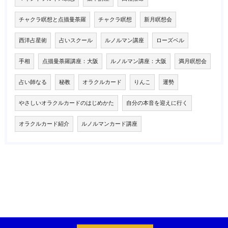
チャクラ瞑想と点描曼荼羅
チャクラ瞑想
新月瞑想会
西洋占星術
占いスクール
ルノルマン講座
ローズベル
手相
点描曼荼羅講座：大阪
ルノルマン講座：大阪
満月瞑想会
占い師なる
秘教
オラクルカード
りんこ
運勢
やさしいオラクルカードのはじめかた
自分の本音を迎えに行く
オラクルカード紹介
ルノルマンカード講座