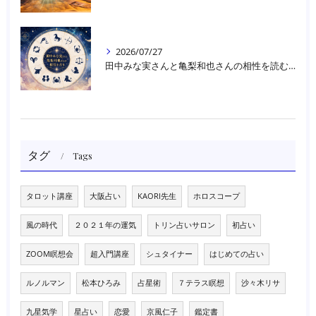
2026/07/27
田中みな実さんと亀梨和也さんの相性を読む｜大阪・箕面占いスクールラブアンドライト
タグ
Tags
タロット講座
大阪占い
KAORI先生
ホロスコープ
風の時代
２０２１年の運気
トリン占いサロン
初占い
ZOOM瞑想会
超入門講座
シュタイナー
はじめての占い
ルノルマン
松本ひろみ
占星術
７テラス瞑想
沙々木リサ
九星気学
星占い
恋愛
京風仁子
鑑定書