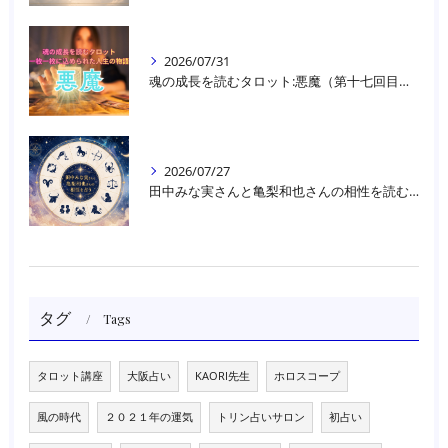
2026/07/31
魂の成長を読むタロット:悪魔（第十七回目）｜大阪・箕面占いスクールラブアンドライト
2026/07/27
田中みな実さんと亀梨和也さんの相性を読む｜大阪・箕面占いスクールラブアンドライト
タグ
Tags
タロット講座
大阪占い
KAORI先生
ホロスコープ
風の時代
２０２１年の運気
トリン占いサロン
初占い