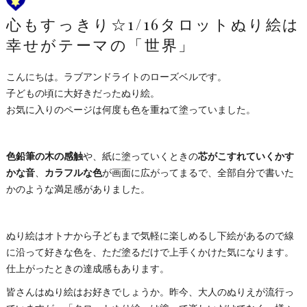
心もすっきり☆1/16タロットぬり絵は
幸せがテーマの「世界」
こんにちは。ラブアンドライトのローズベルです。
子どもの頃に大好きだったぬり絵。
お気に入りのページは何度も色を重ねて塗っていました。
色鉛筆の木の感触
や、紙に塗っていくときの
芯がこすれていくかす
かな音
、
カラフルな色
が画面に広がってまるで、全部自分で書いた
かのような満足感がありました。
ぬり絵はオトナから子どもまで気軽に楽しめるし下絵があるので線
に沿って好きな色を、ただ塗るだけで上手くかけた気になります。
仕上がったときの達成感もあります。
皆さんはぬり絵はお好きでしょうか。昨今、大人のぬりえが流行っ