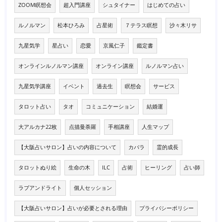
ZOOM瞑想会
超入門講座
シュタイナー
はじめての占い
ルノルマン
松本ひろみ
占星術
７テラス瞑想
沙々木リサ
九星気学
星占い
恋愛
京風仁子
鑑定書
オンラインルノルマン講座
オンライン講座
ルノルマン占い
九星気学講座
イベント
過去生
瞑想会
サービス
タロット占い
タオ
コミュニケーション
結婚運
大アルカナ22枚
点描曼荼羅
手相講座
人生マップ
【大阪占いサロン】占いの内容について
カバラ
霊的成長
タロットぬり絵
生命の木
ILC
占術
ヒーリング
占い師
ラブアンドライト
個人セッション
【大阪占いサロン】占いが必要とされる理由
プライバシーポリシー