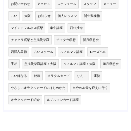
お問い合わせ
アクセス
スケジュール
スタッフ
メニュー
占い
大阪
お知らせ
個人レッスン
誕生数秘術
マインドフルネス瞑想
集中講座
四柱推命
チャクラ瞑想と点描曼荼羅
チャクラ瞑想
新月瞑想会
西洋占星術
占いスクール
ルノルマン講座
ローズベル
手相
点描曼荼羅講座：大阪
ルノルマン講座：大阪
満月瞑想会
占い師なる
秘教
オラクルカード
りんこ
運勢
やさしいオラクルカードのはじめかた
自分の本音を迎えに行く
オラクルカード紹介
ルノルマンカード講座