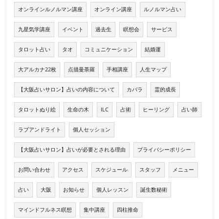
オンラインルノルマン講座
オンライン講座
ルノルマン占い
九星気学講座
イベント
過去生
瞑想会
サービス
タロット占い
タオ
コミュニケーション
結婚運
大アルカナ22枚
点描曼荼羅
手相講座
人生マップ
【大阪占いサロン】占いの内容について
カバラ
霊的成長
タロットぬり絵
生命の木
ILC
占術
ヒーリング
占い師
ラブアンドライト
個人セッション
【大阪占いサロン】占いが必要とされる理由
プライバシーポリシー
お問い合わせ
アクセス
スケジュール
スタッフ
メニュー
占い
大阪
お知らせ
個人レッスン
誕生数秘術
マインドフルネス瞑想
集中講座
四柱推命