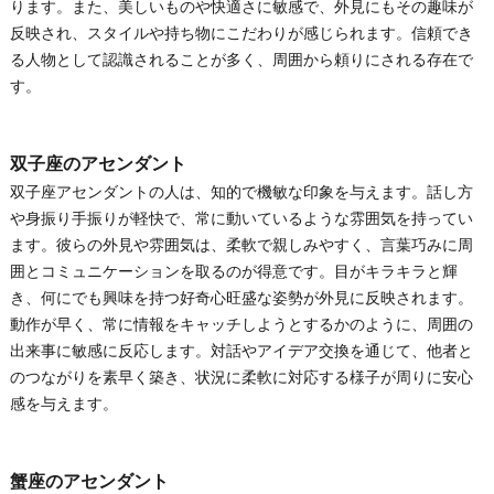
ります。また、美しいものや快適さに敏感で、外見にもその趣味が
反映され、スタイルや持ち物にこだわりが感じられます。信頼でき
る人物として認識されることが多く、周囲から頼りにされる存在で
す。
双子座のアセンダント
双子座アセンダントの人は、知的で機敏な印象を与えます。話し方
や身振り手振りが軽快で、常に動いているような雰囲気を持ってい
ます。彼らの外見や雰囲気は、柔軟で親しみやすく、言葉巧みに周
囲とコミュニケーションを取るのが得意です。目がキラキラと輝
き、何にでも興味を持つ好奇心旺盛な姿勢が外見に反映されます。
動作が早く、常に情報をキャッチしようとするかのように、周囲の
出来事に敏感に反応します。対話やアイデア交換を通じて、他者と
のつながりを素早く築き、状況に柔軟に対応する様子が周りに安心
感を与えます。
蟹座のアセンダント