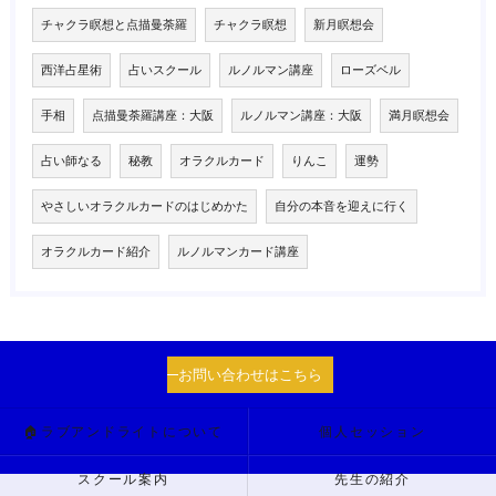
チャクラ瞑想と点描曼荼羅
チャクラ瞑想
新月瞑想会
西洋占星術
占いスクール
ルノルマン講座
ローズベル
手相
点描曼荼羅講座：大阪
ルノルマン講座：大阪
満月瞑想会
占い師なる
秘教
オラクルカード
りんこ
運勢
やさしいオラクルカードのはじめかた
自分の本音を迎えに行く
オラクルカード紹介
ルノルマンカード講座
お問い合わせはこちら
🏠ラブアンドライトについて
個人セッション
スクール案内
先生の紹介