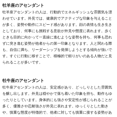
牡羊座のアセンダント
牡羊座アセンダントの人は、行動的でエネルギッシュな雰囲気を漂
わせています。外見では、健康的でアクティブな印象を与えること
が多く、姿勢や動作にスピード感があります。顔の表情も生き生き
としており、何事にも挑戦する意欲が外見や態度に表れます。歩く
ときも目的に向かって一直線に進むような姿勢を持ち、何事も恐れ
ずに突き進む姿勢が他者からの第一印象となります。人と関わる際
も、自信に満ち、リーダーシップを発揮しようとする傾向が強いで
す。すぐに行動に移すことで、積極的で頼りがいのある人物だと見
られることが多いです。
牡牛座のアセンダント
牡牛座アセンダントの人は、安定感があり、どっしりとした雰囲気
を醸し出します。外見は穏やかで落ち着いた印象を持ち、動作もゆ
ったりとしています。身体的にも強さや安定性が感じられることが
多く、優雅さや忍耐強さが外見に表れます。ゆっくりとした動き
や、慎重な態度が特徴的で、他者に対しても慎重に接する姿勢があ