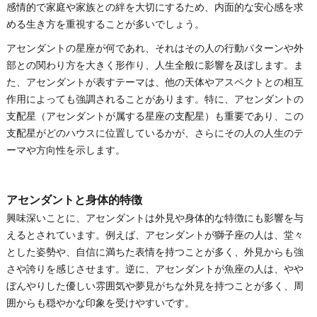
感情的で家庭や家族との絆を大切にするため、内面的な安心感を求
める生き方を重視することが多いでしょう。
アセンダントの星座が何であれ、それはその人の行動パターンや外
部との関わり方を大きく形作り、人生全般に影響を及ぼします。ま
た、アセンダントが表すテーマは、他の天体やアスペクトとの相互
作用によっても強調されることがあります。特に、アセンダントの
支配星（アセンダントが属する星座の支配星）も重要であり、この
支配星がどのハウスに位置しているかが、さらにその人の人生のテ
ーマや方向性を示します。
アセンダントと身体的特徴
興味深いことに、アセンダントは外見や身体的な特徴にも影響を与
えるとされています。例えば、アセンダントが獅子座の人は、堂々
とした姿勢や、自信に満ちた表情を持つことが多く、外見からも強
さや誇りを感じさせます。逆に、アセンダントが魚座の人は、やや
ぼんやりした優しい雰囲気や夢見がちな外見を持つことが多く、周
囲からも穏やかな印象を受けやすいです。