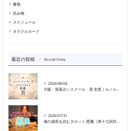
書籍
読み物
スケジュール
オラクルカード
最近の投稿
Recent Posts
2026/08/04
大阪・箕面占いスクール 原 史恵 | ルノルマンカード読み方のコツ「雲」 仕事をテーマに占った場合
2026/07/31
魂の成長を読むタロット:悪魔（第十七回目）｜大阪・箕面占いスクールラブアンドライト