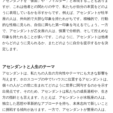
アセンダントを「仮面」や「フィルター」と表現することもありま
すが、これは他者との関わりの中で、私たちが自分の本質をどのよ
うに表現しているかを示すからです。例えば、アセンダントが牡羊
座の人は、外向的で大胆な印象を持たれがちです。積極的で、行動
的な性格に見られ、自信に満ちた第一印象を与えるでしょう。一方
で、アセンダントが乙女座の人は、慎重で分析的、そして控えめな
印象を持たれることが多いです。このように、アセンダントは他者
からどのように見られるか、またどのように自分を提示するかを決
定します。
アセンダントと人生のテーマ
アセンダントは、私たちの人生の方向性やテーマにも大きな影響を
与えます。ホロスコープの中で1ハウスに位置するアセンダントは、
個々の人がこの世に生まれてどのように世界に関与するのかを示す
出発点です。そのため、アセンダントは私たちの成長過程や、生き
方の指針とも言えます。たとえば、アセンダントが水瓶座の人は、
独立した思想や革新的なアプローチを持ち、未来志向で新しいこと
に挑戦する傾向があります。一方で、アセンダントが蟹座の人は、