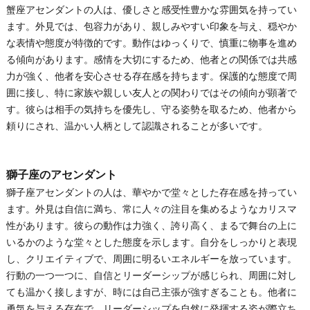
蟹座アセンダントの人は、優しさと感受性豊かな雰囲気を持ってい
ます。外見では、包容力があり、親しみやすい印象を与え、穏やか
な表情や態度が特徴的です。動作はゆっくりで、慎重に物事を進め
る傾向があります。感情を大切にするため、他者との関係では共感
力が強く、他者を安心させる存在感を持ちます。保護的な態度で周
囲に接し、特に家族や親しい友人との関わりではその傾向が顕著で
す。彼らは相手の気持ちを優先し、守る姿勢を取るため、他者から
頼りにされ、温かい人柄として認識されることが多いです。
獅子座のアセンダント
獅子座アセンダントの人は、華やかで堂々とした存在感を持ってい
ます。外見は自信に満ち、常に人々の注目を集めるようなカリスマ
性があります。彼らの動作は力強く、誇り高く、まるで舞台の上に
いるかのような堂々とした態度を示します。自分をしっかりと表現
し、クリエイティブで、周囲に明るいエネルギーを放っています。
行動の一つ一つに、自信とリーダーシップが感じられ、周囲に対し
ても温かく接しますが、時には自己主張が強すぎることも。他者に
勇気を与える存在で、リーダーシップを自然に発揮する姿が際立ち