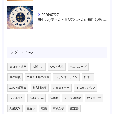
2026/07/27
田中みな実さんと亀梨和也さんの相性を読む｜大阪・箕面占いスクールラブアンドライト
タグ
Tags
タロット講座
大阪占い
KAORI先生
ホロスコープ
風の時代
２０２１年の運気
トリン占いサロン
初占い
ZOOM瞑想会
超入門講座
シュタイナー
はじめての占い
ルノルマン
松本ひろみ
占星術
７テラス瞑想
沙々木リサ
九星気学
星占い
恋愛
京風仁子
鑑定書