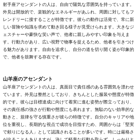
射手座アセンダントの人は、自由で陽気な雰囲気を持っています。
外見は開放的で、楽観的なエネルギーがあふれ、周囲に対してもフ
レンドリーに接することが特徴です。彼らの動作は活発で、常に新
しい冒険や知識を求めて動き回る様子が見受けられます。大きなジ
ェスチャーや豪快な笑い声で、他者に親しみやすい印象を与えま
す。行動力があり、広い視野で物事を捉えるため、他者を引きつけ
る魅力があります。自由を追求し、自分の道を切り開く姿が印象的
で、他者を鼓舞する存在です。
山羊座のアセンダント
山羊座アセンダントの人は、真面目で責任感のある雰囲気を漂わせ
ています。外見は整然としており、きちんとした服装や態度が特徴
的です。彼らは目標達成に向けて着実に進む姿勢が際立っており、
その責任感の強さが行動や態度にも表れます。無駄のない効率的な
動きと、規律を守る慎重さが彼らの特徴です。自分のキャリアや地
位を重視し、長期的な視点で成功を目指すため、周囲からは「堅実
で頼りになる人」として認識されることが多いです。時には厳格さ
が出ることもありますが、決して軽率な行動を取らず、しっかりと