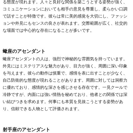
る態度が現れます。人々と良好な関係を築こうとする姿勢が強く、
コミュニケーションにおいても相手の意見を尊重し、柔らかい口調
で話すことが特徴です。彼らは常に美的感覚を大切にし、ファッシ
ョンや外見にもセンスの良さが表れます。交際範囲が広く、社交的
な場面では中心的な存在になることが多いです。
蠍座のアセンダント
蠍座アセンダントの人は、強烈で神秘的な雰囲気を持っています。
外見にはミステリアスな魅力があり、目力が強く、周囲に深い印象
を与えます。彼らの動作は慎重で、感情を表に出すことが少なく、
自己防衛的な態度が現れることがあります。周囲に対しては洞察力
に優れており、感情的な深さを感じさせる存在です。一見クールで
冷静ですが、内面には強い情熱を秘めており、他者との関係では深
い結びつきを求めます。何事にも本質を見抜こうとする姿勢があ
り、信頼できる人物として評価されます。
射手座のアセンダント