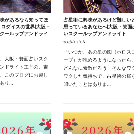
味があるなら知ってほ
占星術に興味があるけど難しい
トロダイスの世界|大阪・
思っているあなたへ|大阪・箕面
クールラブアンドライ
いスクールラブアンドライト
2026/02/06
「いつか、あの星の図（ホロス
。
大阪・箕面占いスク
ープ）が読めるようになったら
ンドライト主宰の、吉
どんなに素敵だろう」そんなワ
。このブログにお越し
ワクした気持ちで、占星術の扉
あり…
叩いたことはありま…