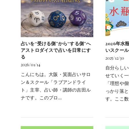
占いを“受ける側”から“する側”へ
2026年
アストロダイスで占いを日常にす
いスクール
る
2025/12/30
2026/01/14
自分らしい
こんにちは。大阪・箕面占いサロ
せていく一
ン＆スクール「ラブアンドライ
「理想や個
ト」主宰、占い師・講師の吉田ル
っかり落と
ナです。
このブロ…
す。ここ数