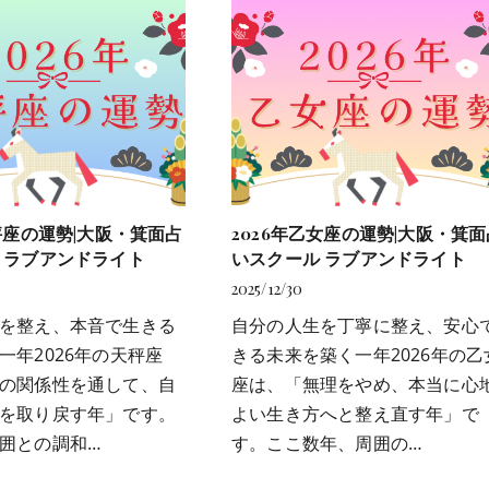
天秤座の運勢|大阪・箕面占
2026年乙女座の運勢|大阪・箕面
 ラブアンドライト
いスクール ラブアンドライト
2025/12/30
を整え、本音で生きる
自分の人生を丁寧に整え、安心
一年2026年の天秤座
きる未来を築く一年2026年の乙
の関係性を通して、自
座は、「無理をやめ、本当に心
を取り戻す年」です。
よい生き方へと整え直す年」で
囲との調和…
す。ここ数年、周囲の…