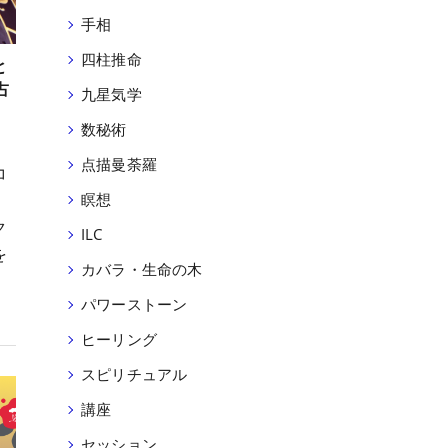
手相
四柱推命
と
占
九星気学
数秘術
点描曼荼羅
コ
、
瞑想
ク
ILC
を
カバラ・生命の木
パワーストーン
ヒーリング
スピリチュアル
講座
セッション