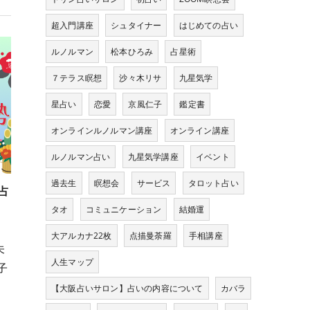
超入門講座
シュタイナー
はじめての占い
ルノルマン
松本ひろみ
占星術
７テラス瞑想
沙々木リサ
九星気学
星占い
恋愛
京風仁子
鑑定書
オンラインルノルマン講座
オンライン講座
ルノルマン占い
九星気学講座
イベント
過去生
瞑想会
サービス
タロット占い
占
タオ
コミュニケーション
結婚運
大アルカナ22枚
点描曼荼羅
手相講座
未
人生マップ
子
、
【大阪占いサロン】占いの内容について
カバラ
。