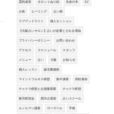
霊的成長
タロットぬり絵
生命の木
ILC
占術
ヒーリング
占い師
ラブアンドライト
個人セッション
【大阪占いサロン】占いが必要とされる理由
プライバシーポリシー
お問い合わせ
アクセス
スケジュール
スタッフ
メニュー
占い
大阪
お知らせ
個人レッスン
誕生数秘術
マインドフルネス瞑想
集中講座
四柱推命
チャクラ瞑想と点描曼荼羅
チャクラ瞑想
新月瞑想会
西洋占星術
占いスクール
ルノルマン講座
ローズベル
手相