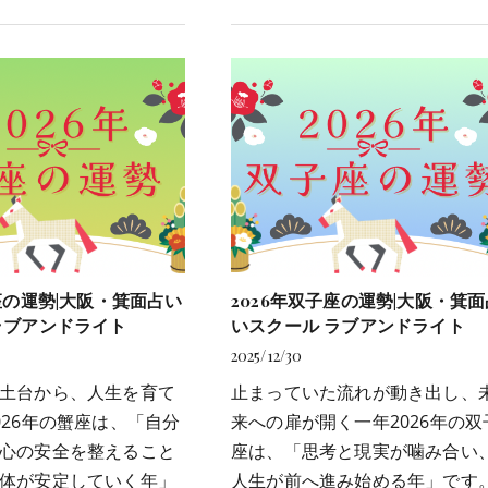
蟹座の運勢|大阪・箕面占い
2026年双子座の運勢|大阪・箕面
ラブアンドライト
いスクール ラブアンドライト
2025/12/30
土台から、人生を育て
止まっていた流れが動き出し、
026年の蟹座は、「自分
来への扉が開く一年2026年の双
心の安全を整えること
座は、「思考と現実が噛み合い
体が安定していく年」
人生が前へ進み始める年」です