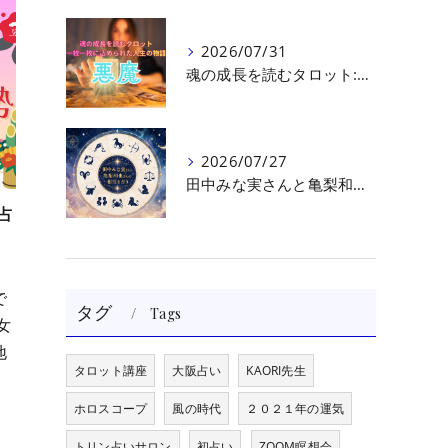
2026/07/31
魂の成長を読むタロット:悪魔（第十七回目）｜大阪・箕面占いスクールラブアンドライト
2026/07/27
田中みな実さんと亀梨和也さんの相性を読む｜大阪・箕面占いスクールラブアンドライト
占
で
タグ
Tags
女
地
タロット講座
大阪占い
KAORI先生
ホロスコープ
風の時代
２０２１年の運気
トリン占いサロン
初占い
ZOOM瞑想会