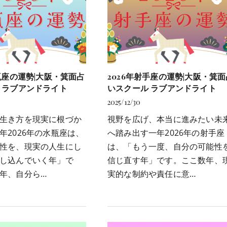
水瓶座の運勢|大阪・箕面占
2026年射手座の運勢|大阪・箕面
 ラブアンドライト
いスクール ラブアンドライト
2025/12/30
生き方を現実に根づか
視野を広げ、本当に進みたい未
年2026年の水瓶座は、
へ踏み出す一年2026年の射手座
性を、現実の人生にし
は、「もう一度、自分の可能性
し込んでいく年」で
信じ直す年」です。ここ数年、
年、自分ら…
実的な制約や責任に意…