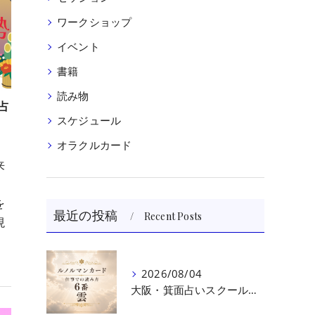
ワークショップ
イベント
書籍
読み物
占
スケジュール
オラクルカード
来
を
最近の投稿
Recent Posts
現
2026/08/04
大阪・箕面占いスクール 原 史恵 | ルノルマンカード読み方のコツ「雲」 仕事をテーマに占った場合