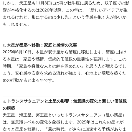
しかし、天王星も11月8日には再び牡牛座に戻るため、双子座での影
響が本格化するのは2026年以降。この年は、「新しいアイデアが生
まれるけれど、形にするのは少し先」という予感を抱く人が多いか
もしれません。
3.
木星が蟹座へ移動：家庭と感情の充実
2025年6月10日、木星が双子座から蟹座に移動します。蟹座におけ
る木星は、家庭や感情、伝統的価値観の重要性を強調します。この
時期、「家族や身近な人との絆を深めたい」と思う人が増えるでし
ょう。安心感や安定を求める流れが強まり、心地よい環境を築くた
めの行動が吉と出る年です。
4.
トランスサタニアンと土星の影響：無意識の変化と新しい価値観
の構築
天王星、海王星、冥王星といったトランスサタニアン（遠い惑星）
は、無意識レベルの変化を象徴します。2025年はこれらの星々が
次々と星座を移動し、「風の時代」がさらに加速する予感がありま