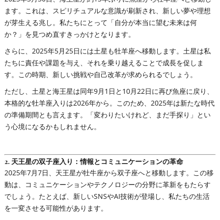
ます。これは、スピリチュアルな意識が刷新され、新しい夢や理想
が芽生える兆し。私たちにとって「自分が本当に望む未来は何
か？」を見つめ直すきっかけとなります。
さらに、2025年5月25日には土星も牡羊座へ移動します。土星は私
たちに責任や課題を与え、それを乗り越えることで成長を促しま
す。この時期、新しい挑戦や自己改革が求められるでしょう。
ただし、土星と海王星は同年9月1日と10月22日に再び魚座に戻り、
本格的な牡羊座入りは2026年から。このため、2025年は新たな時代
の準備期間とも言えます。「変わりたいけれど、まだ手探り」とい
う心境になるかもしれません。
2.
天王星の双子座入り：情報とコミュニケーションの革命
2025年7月7日、天王星が牡牛座から双子座へと移動します。この移
動は、コミュニケーションやテクノロジーの分野に革新をもたらす
でしょう。たとえば、新しいSNSやAI技術が登場し、私たちの生活
を一変させる可能性があります。