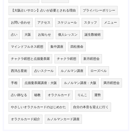
【大阪占いサロン】占いが必要とされる理由
プライバシーポリシー
お問い合わせ
アクセス
スケジュール
スタッフ
メニュー
占い
大阪
お知らせ
個人レッスン
誕生数秘術
マインドフルネス瞑想
集中講座
四柱推命
チャクラ瞑想と点描曼荼羅
チャクラ瞑想
新月瞑想会
西洋占星術
占いスクール
ルノルマン講座
ローズベル
手相
点描曼荼羅講座：大阪
ルノルマン講座：大阪
満月瞑想会
占い師なる
秘教
オラクルカード
りんこ
運勢
やさしいオラクルカードのはじめかた
自分の本音を迎えに行く
オラクルカード紹介
ルノルマンカード講座