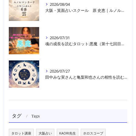
2026/08/04
大阪・箕面占いスクール 原 史恵 | ルノルマンカード読み方のコツ「雲」 仕事をテーマに占った場合
2026/07/31
魂の成長を読むタロット:悪魔（第十七回目）｜大阪・箕面占いスクールラブアンドライト
2026/07/27
田中みな実さんと亀梨和也さんの相性を読む｜大阪・箕面占いスクールラブアンドライト
タグ
Tags
タロット講座
大阪占い
KAORI先生
ホロスコープ