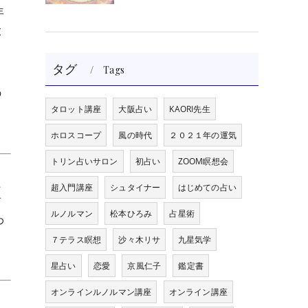
年
大
タグ
Tags
の
タロット講座
大阪占い
KAORI先生
ホロスコープ
風の時代
２０２１年の運気
トリン占いサロン
初占い
ZOOM瞑想会
た
超入門講座
シュタイナー
はじめての占い
前
ルノルマン
松本ひろみ
占星術
わ
７テラス瞑想
沙々木リサ
九星気学
星占い
恋愛
京風仁子
鑑定書
オンラインルノルマン講座
オンライン講座