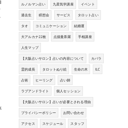
自
ルノルマン占い
九星気学講座
イベント
む
過去生
瞑想会
サービス
タロット占い
つ
タオ
コミュニケーション
結婚運
大アルカナ22枚
点描曼荼羅
手相講座
人生マップ
【大阪占いサロン】占いの内容について
カバラ
霊的成長
タロットぬり絵
生命の木
ILC
占術
ヒーリング
占い師
ラブアンドライト
個人セッション
【大阪占いサロン】占いが必要とされる理由
体
プライバシーポリシー
お問い合わせ
り
アクセス
スケジュール
スタッフ