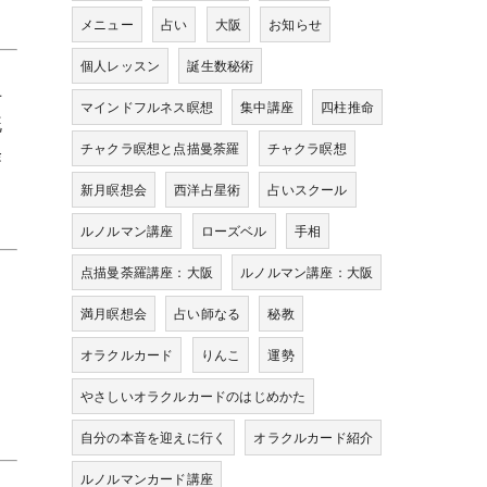
メニュー
占い
大阪
お知らせ
個人レッスン
誕生数秘術
手
マインドフルネス瞑想
集中講座
四柱推命
既
チャクラ瞑想と点描曼荼羅
チャクラ瞑想
経
新月瞑想会
西洋占星術
占いスクール
ルノルマン講座
ローズベル
手相
点描曼荼羅講座：大阪
ルノルマン講座：大阪
こ
満月瞑想会
占い師なる
秘教
オラクルカード
りんこ
運勢
やさしいオラクルカードのはじめかた
自分の本音を迎えに行く
オラクルカード紹介
ルノルマンカード講座