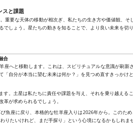
ンスと課題
つ年。重要な天体の移動が相次ぎ、私たちの生き方や価値観、そ
るでしょう。星たちの動きを知ることで、より良い未来を切
融合
から牡羊座へと移動します。これは、スピリチュアルな意識が刷新
て「自分が本当に望む未来は何か？」を見つめ直すきっかけ
動します。土星は私たちに責任や課題を与え、それを乗り越える
改革が求められるでしょう。
再び魚座に戻り、本格的な牡羊座入りは2026年から。このため
「変わりたいけれど、まだ手探り」という心境になるかもしれま