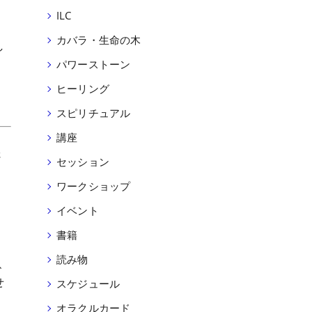
ILC
カバラ・生命の木
し
り
パワーストーン
ヒーリング
スピリチュアル
講座
さ
セッション
と
ワークショップ
イベント
こ
書籍
読み物
、
せ
スケジュール
オラクルカード