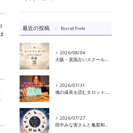
分
最近の投稿
Recent Posts
ま
、
2026/08/04
大阪・箕面占いスクール 原 史恵 | ルノルマンカード読み方のコツ「雲」 仕事をテーマに占った場合
2026/07/31
性
魂の成長を読むタロット:悪魔（第十七回目）｜大阪・箕面占いスクールラブアンドライト
め
2026/07/27
田中みな実さんと亀梨和也さんの相性を読む｜大阪・箕面占いスクールラブアンドライト